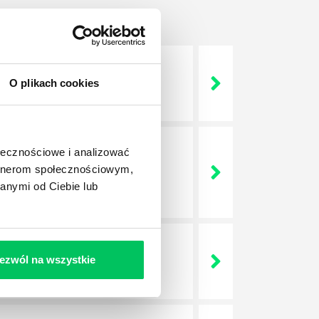
O plikach cookies
 życie? Od kiedy ich
ołecznościowe i analizować
a jest w niej także dokładnie
artnerom społecznościowym,
dokładniej wygląda? Czy z
anymi od Ciebie lub
ezwól na wszystkie
lega? Kogo w zasadzie
j.