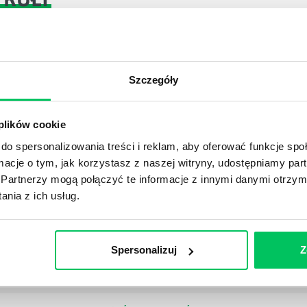
DPADACH?
Szczegóły
awą dla każdej firmy. Kiedy dokładnie nowe przepisy wejdą w
ekwowane? Z czym trzeba się tutaj na pewno liczyć?
 plików cookie
NIE ŚRODOWISKA - CO WARTO WIEDZIEĆ?
do spersonalizowania treści i reklam, aby oferować funkcje sp
 każdego z nas – bez wyjątku. Warto podkreślić, że określon
ormacje o tym, jak korzystasz z naszej witryny, udostępniamy p
 drzew musi być gdziekolwiek zgłaszana? Jak to w zasadzie 
Partnerzy mogą połączyć te informacje z innymi danymi otrzym
iek?
nia z ich usług.
Spersonalizuj
Z
awo w ustawodawstwie polskim. Na czym dokładniej ono po
 prawa wodnego? Na te pytania odpowiemy pokrótce poniże