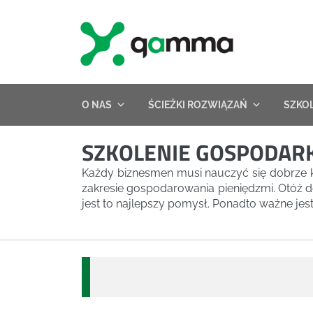
Skip
to
content
O NAS
ŚCIEŻKI ROZWIĄZAŃ
SZKO
SZKOLENIE GOSPODAR
Każdy biznesmen musi nauczyć się dobrze kal
zakresie gospodarowania pieniędzmi. Otóż d
jest to najlepszy pomysł. Ponadto ważne jest