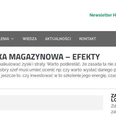
Newsletter 
LENIA
WIEDZA
AKTUALNOŚCI
KONTAKT
KA MAGAZYNOWA – EFEKTY
kulować zyski i straty. Warto podkreślić, że zasada ta nie z
obry szef musi umieć ocenić np. czy warto wysłać danego p
 jeszcze to, czy inwestować w to szkolenie jego energię, cza
Z
L
Zd
za