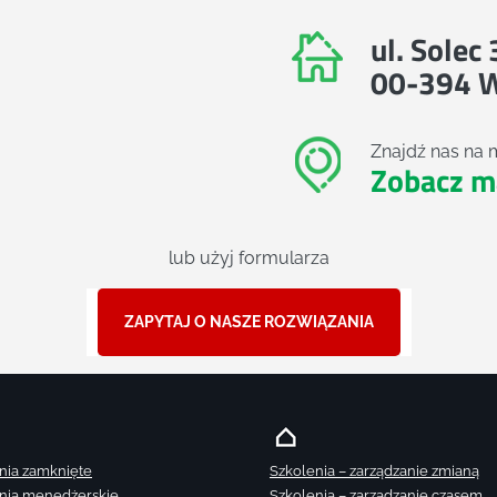
ul. Solec
00-394 
Znajdź nas na 
Zobacz m
lub użyj formularza
ZAPYTAJ O NASZE ROZWIĄZANIA
nia zamknięte
Szkolenia – zarządzanie zmianą
nia menedżerskie
Szkolenia – zarządzanie czasem