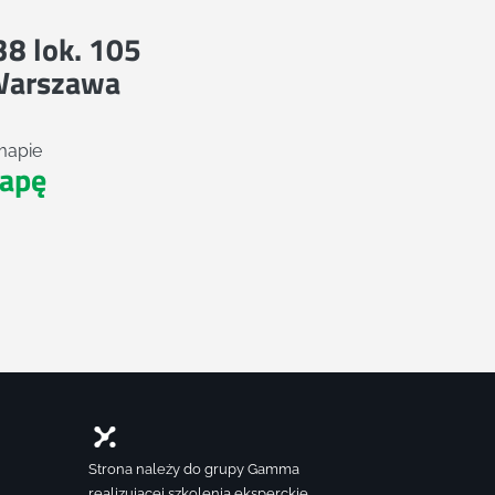
 38 lok. 105
Warszawa
mapie
apę
Strona należy do grupy Gamma
realizującej szkolenia eksperckie,