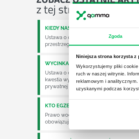
z tej strefy wiedzy
KIEDY NASTĄPI ZMIANA USTAWY O O
Zgoda
Ustawa o odpadach jest dość istotną ust
przestrzeganie będzie już normalnie egz
Niniejsza strona korzysta z
WYCINKA DRZEW A USTAWA O OCHRO
Wykorzystujemy pliki cookie 
Ustawa o ochronie środowiska obowiązuje
ruch w naszej witrynie. Inf
kwestia wycinki drzew. Czy taka wycinka
reklamowym i analitycznym. 
prywatnej posesji można wyciąć cokolw
uzyskanymi podczas korzysta
KTO EGZEKWUJE PRAWO WODNE?
Prawo wodne to dość skomplikowane pr
obowiązuje? Jak wygląda egzekwowanie