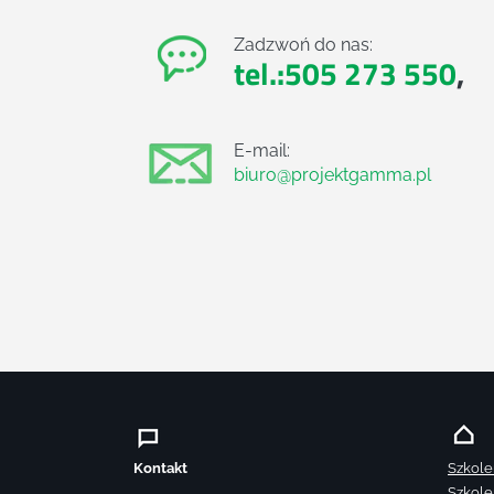
Zadzwoń do nas:
tel.:505 273 550
,
E-mail:
biuro@projektgamma.pl
Kontakt
Szkole
Szkole