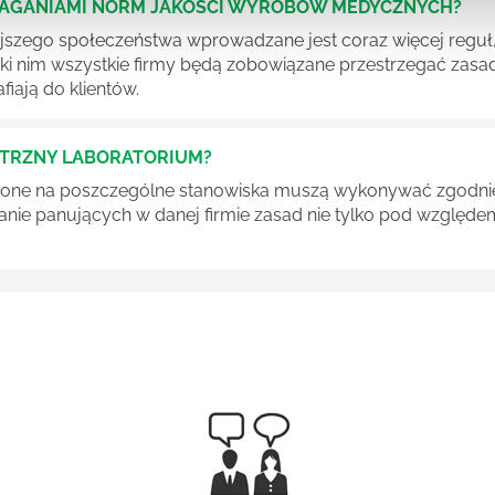
MAGANIAMI NORM JAKOŚCI WYROBÓW MEDYCZNYCH?
szego społeczeństwa wprowadzane jest coraz więcej reguł,
ęki nim wszystkie firmy będą zobowiązane przestrzegać zas
fiają do klientów.
ĘTRZNY LABORATORIUM?
one na poszczególne stanowiska muszą wykonywać zgodnie 
ganie panujących w danej firmie zasad nie tylko pod względe