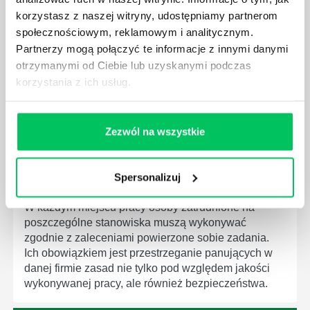
społeczeństwa wprowadzane jest coraz więcej reguł,
korzystasz z naszej witryny, udostępniamy partnerom
które mają za zadanie poprawić poszczególne
społecznościowym, reklamowym i analitycznym.
dziedziny gospodarki. Dzięki nim wszystkie firmy
Partnerzy mogą połączyć te informacje z innymi danymi
będą zobowiązane przestrzegać zasad, których
wprowadzenie dąży do ujednolicenia jakości
otrzymanymi od Ciebie lub uzyskanymi podczas
produktów, które trafiają do klientów.
korzystania z ich usług.
Zezwól na wszystkie
CZYM ZAJMUJE SIĘ AUDYTOR WEWNĘTRZNY
Spersonalizuj
LABORATORIUM?
W każdym miejscu pracy osoby zatrudnione na
poszczególne stanowiska muszą wykonywać
zgodnie z zaleceniami powierzone sobie zadania.
Ich obowiązkiem jest przestrzeganie panujących w
danej firmie zasad nie tylko pod względem jakości
wykonywanej pracy, ale również bezpieczeństwa.