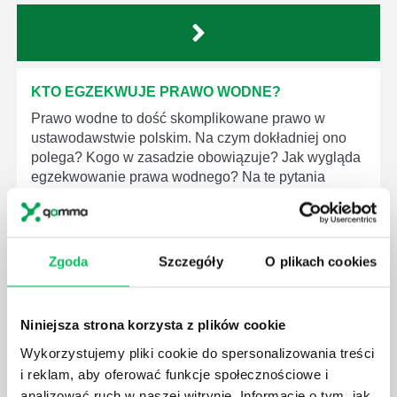
KTO EGZEKWUJE PRAWO WODNE?
Prawo wodne to dość skomplikowane prawo w
ustawodawstwie polskim. Na czym dokładniej ono
polega? Kogo w zasadzie obowiązuje? Jak wygląda
egzekwowanie prawa wodnego? Na te pytania
odpowiemy pokrótce poniżej.
Zgoda
Szczegóły
O plikach cookies
GDZIE MOŻEMY ZAPOZNAĆ SIĘ Z
Niniejsza strona korzysta z plików cookie
WYMAGANIAMI NORM JAKOŚCI WYROBÓW
Wykorzystujemy pliki cookie do spersonalizowania treści
MEDYCZNYCH?
i reklam, aby oferować funkcje społecznościowe i
W związku z ogromnym rozwojem dzisiejszego
analizować ruch w naszej witrynie. Informacje o tym, jak