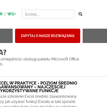
HR
|
WG+
ZAPYTAJ O NASZE ROZWIĄZANIA
A?
miejętność obsługi pakietu Microsoft Office
h.
XCEL W PRAKTYCE - POZIOM ŚREDNIO
AAWANSOWANY – NAJCZĘŚCIEJ
YKORZYSTYWANE FUNKCJE
sze szkolenie Excel średnio zaawansowany
zy jak używać funkcji Excela w taki sposób,
y wszystko było jasne nie tylko na szkoleniu,