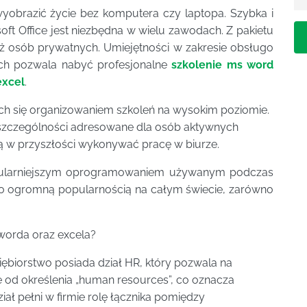
obrazić życie bez komputera czy laptopa. Szybka i
ft Office jest niezbędna w wielu zawodach. Z pakietu
ież osób prywatnych. Umiejętności w zakresie obsługo
h pozwala nabyć profesjonalne
szkolenie ms word
excel
.
ych się organizowaniem szkoleń na wysokim poziomie.
w szczególności adresowane dla osób aktywnych
ą w przyszłości wykonywać pracę w biurze.
popularniejszym oprogramowaniem używanym podczas
no ogromną popularnością na całym świecie, zarówno
worda oraz excela?
ębiorstwo posiada dział HR, który pozwala na
 od określenia „human resources”, co oznacza
ał pełni w firmie rolę łącznika pomiędzy