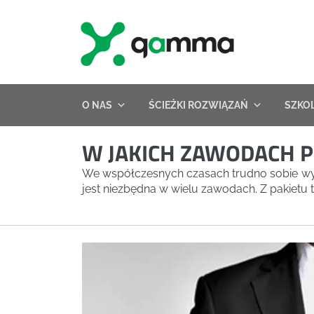
Skip
to
content
O NAS
ŚCIEŻKI ROZWIĄZAŃ
SZKO
W JAKICH ZAWODACH P
We współczesnych czasach trudno sobie wyob
jest niezbędna w wielu zawodach. Z pakietu t