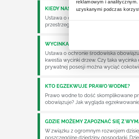
reklamowym i analitycznym. 
KIEDY NASTĄPI ZMIANA USTAWY O O
uzyskanymi podczas korzysta
Ustawa o odpadach jest dość istotną ust
przestrzeganie będzie już normalnie egz
WYCINKA DRZEW A USTAWA O OCHRO
Ustawa o ochronie środowiska obowiązuje
kwestia wycinki drzew. Czy taka wycinka
prywatnej posesji można wyciąć cokolw
KTO EGZEKWUJE PRAWO WODNE?
Prawo wodne to dość skomplikowane pr
obowiązuje? Jak wygląda egzekwowanie
GDZIE MOŻEMY ZAPOZNAĆ SIĘ Z WY
W związku z ogromnym rozwojem dzisiej
poszczególne dziedziny gospodarki. Dzi