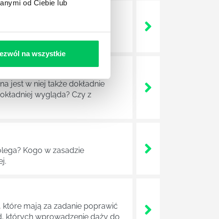
anymi od Ciebie lub
 życie? Od kiedy ich
ezwól na wszystkie
a jest w niej także dokładnie
dokładniej wygląda? Czy z
lega? Kogo w zasadzie
j.
 które mają za zadanie poprawić
ad, których wprowadzenie dąży do