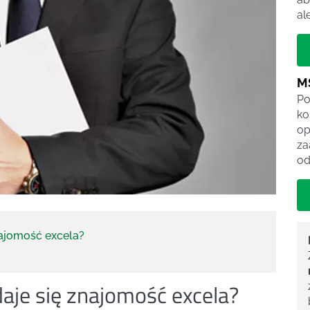
al
M
Po
ko
op
za
od
najomość excela?
aje się znajomość excela?