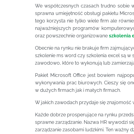
We współczesnych czasach trudno sobie wy
sprawna umiejętność obsługi pakietu Microso
tego korzysta nie tylko wiele firm ale równ
najważniejszych programów komputerowyc
oraz powszechnie organizowane
szkolenia 
Obecnie na rynku nie brakuje firm zajmując
szkolenie ms word czy szkolenia excel są 
zawodowo, które to wykonują lub zamierzaj
Pakiet Microsoft Office jest bowiem naj
wykonywania prac biurowych. Cieszy się o
w dużych firmach jak i małych firmach.
W jakich zawodach przydaje się znajomość 
Każde dobrze prosperujące na rynku przedsi
sprawne zarządzanie. Nazwa HR wywodzi się
zarządzanie zasobami ludzkimi. Ten ważny dzi