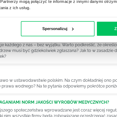
Partnerzy mogą połączyć te informacje z innymi danymi otrzym
DPADACH?
nia z ich usług.
awą dla każdej firmy. Kiedy dokładnie nowe przepisy wejdą w
ekwowane? Z czym trzeba się tutaj na pewno liczyć?
Spersonalizuj
Z
NIE ŚRODOWISKA - CO WARTO WIEDZIEĆ?
 każdego z nas – bez wyjątku. Warto podkreślić, że określon
 drzew musi być gdziekolwiek zgłaszana? Jak to w zasadzie 
iek?
awo w ustawodawstwie polskim. Na czym dokładniej ono po
 prawa wodnego? Na te pytania odpowiemy pokrótce poniże
MAGANIAMI NORM JAKOŚCI WYROBÓW MEDYCZNYCH?
szego społeczeństwa wprowadzane jest coraz więcej reguł,
ęki nim wszystkie firmy będą zobowiązane przestrzegać zas