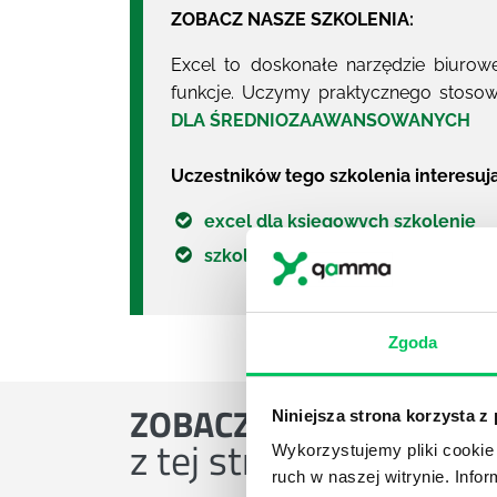
ZOBACZ NASZE SZKOLENIA:
Excel to doskonałe narzędzie biurowe
funkcje. Uczymy praktycznego stosow
DLA ŚREDNIOZAAWANSOWANYCH
Uczestników tego szkolenia interesuj
excel dla księgowych szkolenie
szkolenia excel Microsoft
Zgoda
ZOBACZ
OSTATNIE ART
Niniejsza strona korzysta z
z tej strefy wiedzy
Wykorzystujemy pliki cookie 
ruch w naszej witrynie. Inf