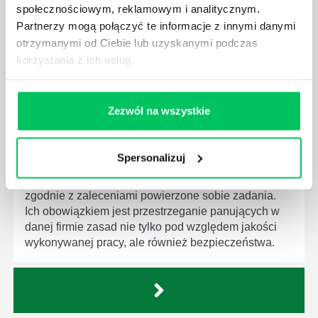
będą zobowiązane przestrzegać zasad, których
społecznościowym, reklamowym i analitycznym.
wprowadzenie dąży do ujednolicenia jakości
Partnerzy mogą połączyć te informacje z innymi danymi
produktów, które trafiają do klientów.
otrzymanymi od Ciebie lub uzyskanymi podczas
korzystania z ich usług.
Zezwól na wszystkie
CZYM ZAJMUJE SIĘ AUDYTOR WEWNĘTRZNY
LABORATORIUM?
Spersonalizuj
W każdym miejscu pracy osoby zatrudnione na
poszczególne stanowiska muszą wykonywać
zgodnie z zaleceniami powierzone sobie zadania.
Ich obowiązkiem jest przestrzeganie panujących w
danej firmie zasad nie tylko pod względem jakości
wykonywanej pracy, ale również bezpieczeństwa.