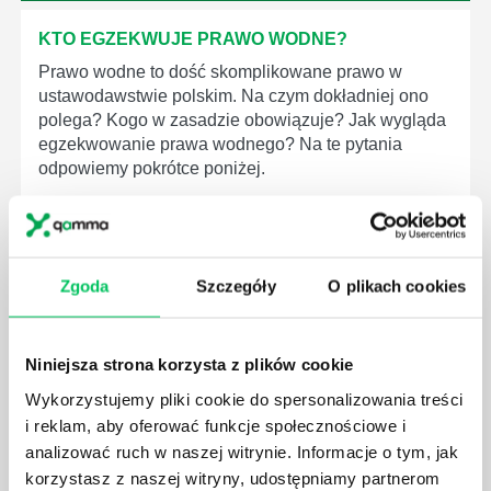
KTO EGZEKWUJE PRAWO WODNE?
Prawo wodne to dość skomplikowane prawo w
ustawodawstwie polskim. Na czym dokładniej ono
polega? Kogo w zasadzie obowiązuje? Jak wygląda
egzekwowanie prawa wodnego? Na te pytania
odpowiemy pokrótce poniżej.
Zgoda
Szczegóły
O plikach cookies
GDZIE MOŻEMY ZAPOZNAĆ SIĘ Z
WYMAGANIAMI NORM JAKOŚCI WYROBÓW
MEDYCZNYCH?
Niniejsza strona korzysta z plików cookie
W związku z ogromnym rozwojem dzisiejszego
Wykorzystujemy pliki cookie do spersonalizowania treści
społeczeństwa wprowadzane jest coraz więcej reguł,
i reklam, aby oferować funkcje społecznościowe i
które mają za zadanie poprawić poszczególne
analizować ruch w naszej witrynie. Informacje o tym, jak
dziedziny gospodarki. Dzięki nim wszystkie firmy
korzystasz z naszej witryny, udostępniamy partnerom