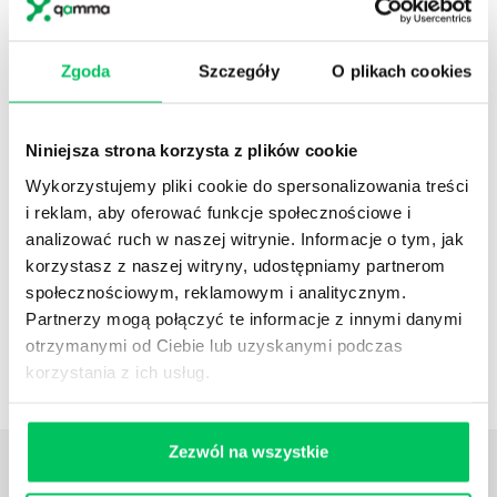
Jest wiele sposobów, żeby podnieść sprzedaż.
Szkolenie sprzedażowe bazujące na MBTI daje Ci
wiedzę – jakie masz talenty handlowe i jak je
Zgoda
Szczegóły
O plikach cookies
wykorzystać. Dostarcza wiedzę…
ZOBACZ SZKOLENIE
Niniejsza strona korzysta z plików cookie
Wykorzystujemy pliki cookie do spersonalizowania treści
i reklam, aby oferować funkcje społecznościowe i
NEWSLETTER HR
analizować ruch w naszej witrynie. Informacje o tym, jak
Zapisz się na nasz
narzędziowy newsletter
korzystasz z naszej witryny, udostępniamy partnerom
dla praktyków HR
. Rozwijaj się z partnerem,
społecznościowym, reklamowym i analitycznym.
który naprawdę rozumie HR i biznes
Partnerzy mogą połączyć te informacje z innymi danymi
otrzymanymi od Ciebie lub uzyskanymi podczas
ZAPISZ SIĘ
korzystania z ich usług.
Zezwól na wszystkie
ZOBACZ
OSTATNIE ARTYKUŁY