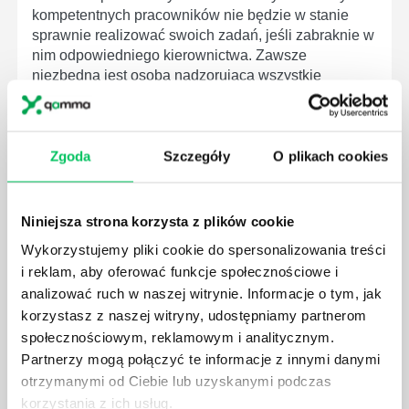
kompetentnych pracowników nie będzie w stanie
sprawnie realizować swoich zadań, jeśli zabraknie w
nim odpowiedniego kierownictwa. Zawsze
niezbędna jest osoba nadzorująca wszystkie
czynności wykonywane przez pracowników.
Zgoda
Szczegóły
O plikach cookies
JAK BRYGADZISTA MOŻE ROZWINĄĆ SWOJE
Niniejsza strona korzysta z plików cookie
KOMPETENCJE MENEDŻERSKIE?
Wykorzystujemy pliki cookie do spersonalizowania treści
Menedżer to niezwykle ważne stanowisko w każdej
i reklam, aby oferować funkcje społecznościowe i
firmie. Osoba je pełniąca jest w pełni odpowiedzialna
analizować ruch w naszej witrynie. Informacje o tym, jak
za realizację działań podległych mu osób oraz
korzystasz z naszej witryny, udostępniamy partnerom
działu.
społecznościowym, reklamowym i analitycznym.
Partnerzy mogą połączyć te informacje z innymi danymi
otrzymanymi od Ciebie lub uzyskanymi podczas
korzystania z ich usług.