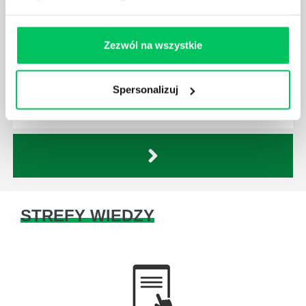
JAKĄ METODĘ ZARZĄDZANIA POWINIEN ZNAĆ
KAŻDY MENEDŻER?
Zezwól na wszystkie
Istnieje wiele metod zarządzania, które mogą okazać
się niezwykle przydatne. Zarządzanie zasobami
Spersonalizuj
ludzkimi oraz poszczególnymi etapami projektu nie
jest jednak łatwe i warto mieć tego świadomość.
STREFY WIEDZY