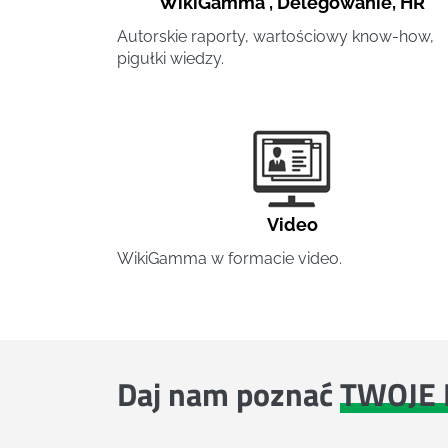
WikiGamma
,
Delegowanie
,
HR
Autorskie raporty, wartościowy know-how,
pigułki wiedzy.
Video
WikiGamma w formacie video.
Daj nam poznać
TWOJE 