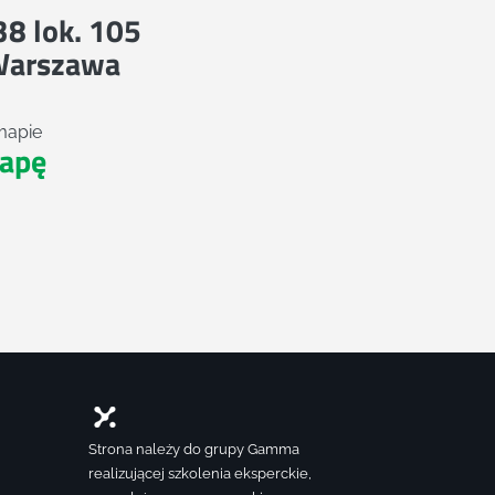
 38 lok. 105
Warszawa
mapie
apę
Strona należy do grupy Gamma
realizującej szkolenia eksperckie,