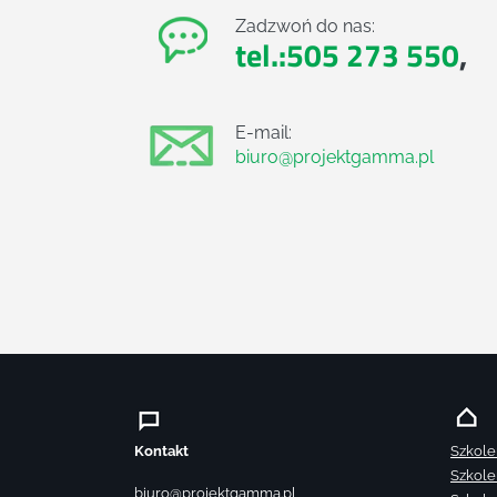
Zadzwoń do nas:
tel.:505 273 550
,
E-mail:
biuro@projektgamma.pl
Kontakt
Szkole
Szkole
biuro@projektgamma.pl