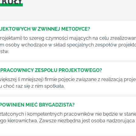
YKUŁY
OJEKTOWYCH W ZWINNEJ METODYCE?
rojektami) to szereg czynności mających na celu zrealizowa
im osoby wchodzące w skład specjalnych zespołów projekto
stw.
Ć PRACOWNICY ZESPOŁU PROJEKTOWEGO?
iększej (i mniejszej) firmie pojęcie związane z realizacją pr
 choć raz się z nim spotkała.
POWINIEN MIEĆ BRYGADZISTA?
tałconych i kompetentnych pracowników nie będzie w stani
iego kierownictwa. Zawsze niezbędna jest osoba nadzorując