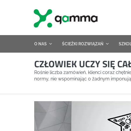
Skip
to
content
O NAS
ŚCIEŻKI ROZWIĄZAŃ
SZKO
CZŁOWIEK UCZY SIĘ CAŁ
Rośnie liczba zamówień, klienci coraz chętni
normy, nie wspominając o żadnym imponując