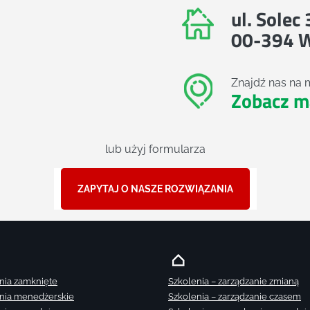
ul. Solec
00-394 
Znajdź nas na 
Zobacz m
lub użyj formularza
ZAPYTAJ O NASZE ROZWIĄZANIA
nia zamknięte
Szkolenia – zarządzanie zmianą
nia menedżerskie
Szkolenia – zarządzanie czasem