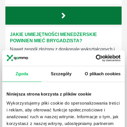
JAKIE UMIEJĘTNOŚCI MENEDŻERSKIE
POWINIEN MIEĆ BRYGADZISTA?
Nawet zespół złożony z doskonale wykształconych i
kompetentnych pracowników nie będzie w stanie
sprawnie realizować swoich zadań, jeśli zabraknie w
nim odpowiedniego kierownictwa. Zawsze
Zgoda
Szczegóły
O plikach cookies
niezbędna jest osoba nadzorująca wszystkie
czynności wykonywane przez pracowników.
Niniejsza strona korzysta z plików cookie
Wykorzystujemy pliki cookie do spersonalizowania treści
i reklam, aby oferować funkcje społecznościowe i
analizować ruch w naszej witrynie. Informacje o tym, jak
JAK BRYGADZISTA MOŻE ROZWINĄĆ SWOJE
korzystasz z naszej witryny, udostępniamy partnerom
KOMPETENCJE MENEDŻERSKIE?