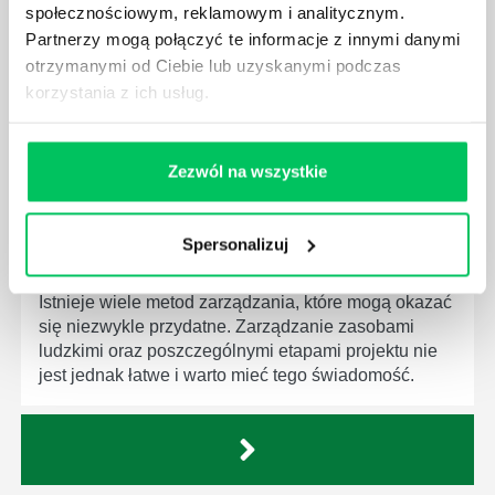
społecznościowym, reklamowym i analitycznym.
Menedżer to niezwykle ważne stanowisko w każdej
Partnerzy mogą połączyć te informacje z innymi danymi
firmie. Osoba je pełniąca jest w pełni odpowiedzialna
otrzymanymi od Ciebie lub uzyskanymi podczas
za realizację działań podległych mu osób oraz
korzystania z ich usług.
działu.
Zezwól na wszystkie
Spersonalizuj
JAKĄ METODĘ ZARZĄDZANIA POWINIEN ZNAĆ
KAŻDY MENEDŻER?
Istnieje wiele metod zarządzania, które mogą okazać
się niezwykle przydatne. Zarządzanie zasobami
ludzkimi oraz poszczególnymi etapami projektu nie
jest jednak łatwe i warto mieć tego świadomość.