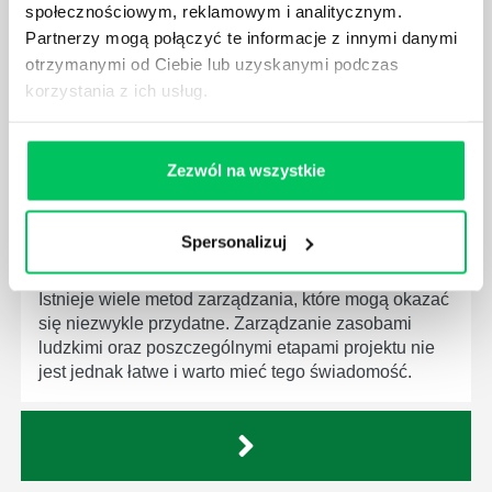
społecznościowym, reklamowym i analitycznym.
Menedżer to niezwykle ważne stanowisko w każdej
Partnerzy mogą połączyć te informacje z innymi danymi
firmie. Osoba je pełniąca jest w pełni odpowiedzialna
otrzymanymi od Ciebie lub uzyskanymi podczas
za realizację działań podległych mu osób oraz
korzystania z ich usług.
działu.
Zezwól na wszystkie
Spersonalizuj
JAKĄ METODĘ ZARZĄDZANIA POWINIEN ZNAĆ
KAŻDY MENEDŻER?
Istnieje wiele metod zarządzania, które mogą okazać
się niezwykle przydatne. Zarządzanie zasobami
ludzkimi oraz poszczególnymi etapami projektu nie
jest jednak łatwe i warto mieć tego świadomość.