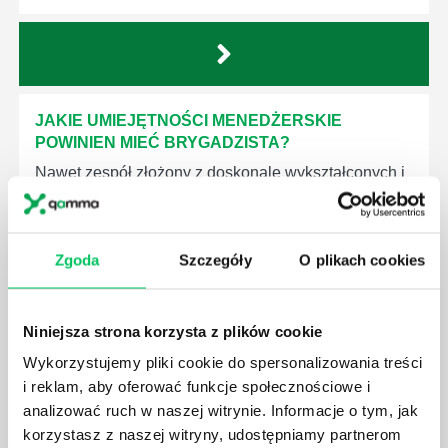
JAKIE UMIEJĘTNOŚCI MENEDŻERSKIE
POWINIEN MIEĆ BRYGADZISTA?
Nawet zespół złożony z doskonale wykształconych i
kompetentnych pracowników nie będzie w stanie
sprawnie realizować swoich zadań, jeśli zabraknie w
nim odpowiedniego kierownictwa. Zawsze
Zgoda
Szczegóły
O plikach cookies
niezbędna jest osoba nadzorująca wszystkie
czynności wykonywane przez pracowników.
Niniejsza strona korzysta z plików cookie
Wykorzystujemy pliki cookie do spersonalizowania treści
i reklam, aby oferować funkcje społecznościowe i
analizować ruch w naszej witrynie. Informacje o tym, jak
JAK BRYGADZISTA MOŻE ROZWINĄĆ SWOJE
korzystasz z naszej witryny, udostępniamy partnerom
KOMPETENCJE MENEDŻERSKIE?