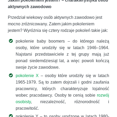
Jakim pokoleniem jestem? – charakterystyka osób
aktywnych zawodowo
Przedział wiekowy osób aktywnych zawodowo jest
mocno zróżnicowany. Zatem jakim pokoleniem
jestem? Wyróżnia się cztery rodzaje pokoleń takie jak:
pokolenie baby boomers – do którego należą
osoby, które urodziły się w latach 1946–1964.
Najstarsi przedstawiciele z tej grupy mają już
ponad siedemdziesiąt lat, a więc powoli kończą
swoje życie zawodowe.
pokolenie X
– osoby które urodziły się w latach
1965-1979. Są to zatem dojrzali i godni zaufania
pracownicy, których charakteryzuje lojalność
wobec pracodawcy. Osoby te cenią sobie
rozwój
osobisty
, niezależność, różnorodność i
pracowitość.
pokolenie Y – to osoby urodzone w latach 1980-