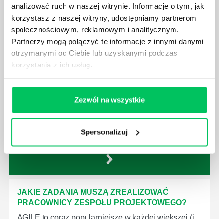
ZOBACZ
OSTATNIE ARTYKUŁY
analizować ruch w naszej witrynie. Informacje o tym, jak
korzystasz z naszej witryny, udostępniamy partnerom
z tej strefy wiedzy
społecznościowym, reklamowym i analitycznym.
Partnerzy mogą połączyć te informacje z innymi danymi
JAK WYGLĄDA PRACA ZESPOŁÓW
otrzymanymi od Ciebie lub uzyskanymi podczas
PROJEKTOWYCH W ZWINNEJ METODYCE?
korzystania z ich usług.
Project management (czyli zarządzanie projektami)
to szereg czynności mających na celu zrealizowanie
wszystkich związanych z danym projektem założeń.
Zezwól na wszystkie
Zajmują się nim osoby wchodzące w skład
specjalnych zespołów projektowych, a ich praca
stanowi podstawę działalności wielu przedsiębiorstw.
Spersonalizuj
JAKIE ZADANIA MUSZĄ ZREALIZOWAĆ
PRACOWNICY ZESPOŁU PROJEKTOWEGO?
AGILE to coraz popularniejsze w każdej większej (i