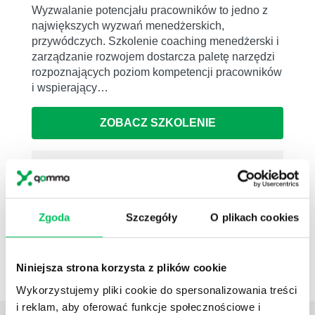
Wyzwalanie potencjału pracowników to jedno z
największych wyzwań menedżerskich,
przywódczych. Szkolenie coaching menedżerski i
zarządzanie rozwojem dostarcza paletę narzędzi
rozpoznających poziom kompetencji pracowników
i wspierający…
ZOBACZ SZKOLENIE
NEWSLETTER HR
Zapisz się na nasz
narzędziowy newsletter
dla praktyków HR
. Rozwijaj się z partnerem,
który naprawdę rozumie HR i biznes
Zgoda
Szczegóły
O plikach cookies
ZAPISZ SIĘ
Niniejsza strona korzysta z plików cookie
Wykorzystujemy pliki cookie do spersonalizowania treści
i reklam, aby oferować funkcje społecznościowe i