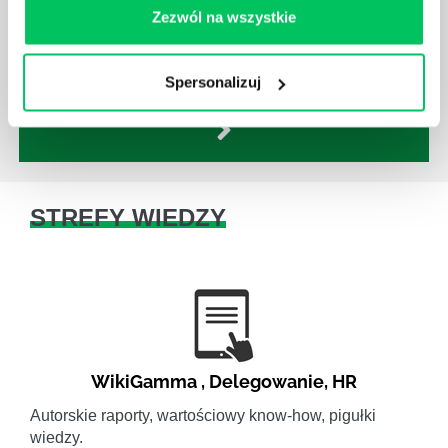
Zezwól na wszystkie
się niezwykle przydatne. Zarządzanie zasobami
ludzkimi oraz poszczególnymi etapami projektu nie
jest jednak łatwe i warto mieć tego świadomość.
Spersonalizuj
STREFY WIEDZY
WikiGamma
,
Delegowanie
,
HR
Autorskie raporty, wartościowy know-how, pigułki
wiedzy.