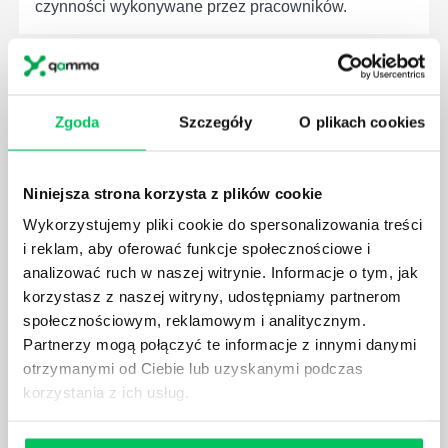
czynności wykonywane przez pracowników.
Zgoda
Szczegóły
O plikach cookies
JAK BRYGADZISTA MOŻE ROZWINĄĆ SWOJE
KOMPETENCJE MENEDŻERSKIE?
Menedżer to niezwykle ważne stanowisko w każdej
Niniejsza strona korzysta z plików cookie
firmie. Osoba je pełniąca jest w pełni odpowiedzialna
Wykorzystujemy pliki cookie do spersonalizowania treści
za realizację działań podległych mu osób oraz
i reklam, aby oferować funkcje społecznościowe i
działu.
analizować ruch w naszej witrynie. Informacje o tym, jak
korzystasz z naszej witryny, udostępniamy partnerom
społecznościowym, reklamowym i analitycznym.
Partnerzy mogą połączyć te informacje z innymi danymi
otrzymanymi od Ciebie lub uzyskanymi podczas
korzystania z ich usług.
JAKĄ METODĘ ZARZĄDZANIA POWINIEN ZNAĆ
KAŻDY MENEDŻER?
Istnieje wiele metod zarządzania, które mogą okazać