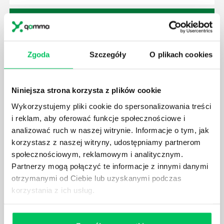
Zgoda
Szczegóły
O plikach cookies
JAK BRYGADZISTA MOŻE ROZWINĄĆ SWOJE
KOMPETENCJE MENEDŻERSKIE?
Menedżer to niezwykle ważne stanowisko w każdej
Niniejsza strona korzysta z plików cookie
firmie. Osoba je pełniąca jest w pełni odpowiedzialna
za realizację działań podległych mu osób oraz
Wykorzystujemy pliki cookie do spersonalizowania treści
działu.
i reklam, aby oferować funkcje społecznościowe i
analizować ruch w naszej witrynie. Informacje o tym, jak
korzystasz z naszej witryny, udostępniamy partnerom
społecznościowym, reklamowym i analitycznym.
Partnerzy mogą połączyć te informacje z innymi danymi
otrzymanymi od Ciebie lub uzyskanymi podczas
JAKĄ METODĘ ZARZĄDZANIA POWINIEN ZNAĆ
korzystania z ich usług.
KAŻDY MENEDŻER?
Istnieje wiele metod zarządzania, które mogą okazać
się niezwykle przydatne. Zarządzanie zasobami