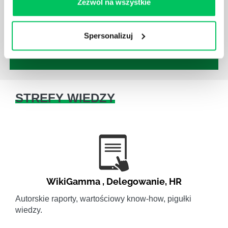
Zezwól na wszystkie
ludzkimi oraz poszczególnymi etapami projektu nie
jest jednak łatwe i warto mieć tego świadomość.
Spersonalizuj
STREFY WIEDZY
WikiGamma
,
Delegowanie
,
HR
Autorskie raporty, wartościowy know-how, pigułki
wiedzy.