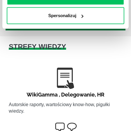
jest jednak łatwe i warto mieć tego świadomość.
Spersonalizuj
STREFY WIEDZY
WikiGamma
,
Delegowanie
,
HR
Autorskie raporty, wartościowy know-how, pigułki
wiedzy.