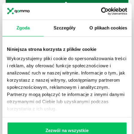
JAK BRYGADZISTA MOŻE ROZWINĄĆ SWOJE
Zgoda
Szczegóły
O plikach cookies
KOMPETENCJE MENEDŻERSKIE?
Menedżer to niezwykle ważne stanowisko w każdej
firmie. Osoba je pełniąca jest w pełni odpowiedzialna
Niniejsza strona korzysta z plików cookie
za realizację działań podległych mu osób oraz
Wykorzystujemy pliki cookie do spersonalizowania treści
działu.
i reklam, aby oferować funkcje społecznościowe i
analizować ruch w naszej witrynie. Informacje o tym, jak
korzystasz z naszej witryny, udostępniamy partnerom
społecznościowym, reklamowym i analitycznym.
Partnerzy mogą połączyć te informacje z innymi danymi
JAKĄ METODĘ ZARZĄDZANIA POWINIEN ZNAĆ
otrzymanymi od Ciebie lub uzyskanymi podczas
KAŻDY MENEDŻER?
korzystania z ich usług.
Istnieje wiele metod zarządzania, które mogą okazać
się niezwykle przydatne. Zarządzanie zasobami
ludzkimi oraz poszczególnymi etapami projektu nie
Zezwól na wszystkie