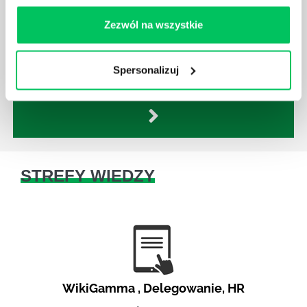
KAŻDY MENEDŻER?
Istnieje wiele metod zarządzania, które mogą okazać
Zezwól na wszystkie
się niezwykle przydatne. Zarządzanie zasobami
ludzkimi oraz poszczególnymi etapami projektu nie
Spersonalizuj
jest jednak łatwe i warto mieć tego świadomość.
STREFY WIEDZY
WikiGamma
,
Delegowanie
,
HR