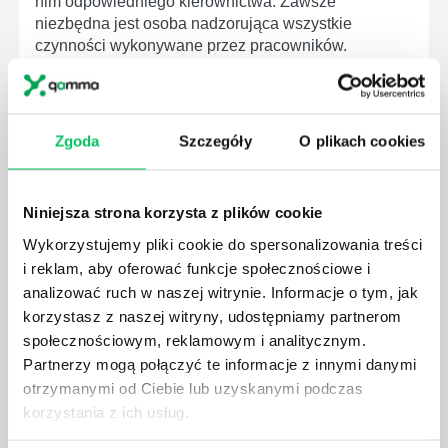
nim odpowiedniego kierownictwa. Zawsze
niezbędna jest osoba nadzorująca wszystkie
czynności wykonywane przez pracowników.
Zgoda
Szczegóły
O plikach cookies
JAK BRYGADZISTA MOŻE ROZWINĄĆ SWOJE
KOMPETENCJE MENEDŻERSKIE?
Niniejsza strona korzysta z plików cookie
Menedżer to niezwykle ważne stanowisko w każdej
Wykorzystujemy pliki cookie do spersonalizowania treści
firmie. Osoba je pełniąca jest w pełni odpowiedzialna
i reklam, aby oferować funkcje społecznościowe i
za realizację działań podległych mu osób oraz
analizować ruch w naszej witrynie. Informacje o tym, jak
działu.
korzystasz z naszej witryny, udostępniamy partnerom
społecznościowym, reklamowym i analitycznym.
Partnerzy mogą połączyć te informacje z innymi danymi
otrzymanymi od Ciebie lub uzyskanymi podczas
korzystania z ich usług.
JAKĄ METODĘ ZARZĄDZANIA POWINIEN ZNAĆ