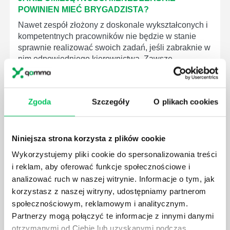
POWINIEN MIEĆ BRYGADZISTA?
Nawet zespół złożony z doskonale wykształconych i
kompetentnych pracowników nie będzie w stanie
sprawnie realizować swoich zadań, jeśli zabraknie w
nim odpowiedniego kierownictwa. Zawsze
niezbędna jest osoba nadzorująca wszystkie
czynności wykonywane przez pracowników.
Zgoda
Szczegóły
O plikach cookies
Niniejsza strona korzysta z plików cookie
JAK BRYGADZISTA MOŻE ROZWINĄĆ SWOJE
Wykorzystujemy pliki cookie do spersonalizowania treści
KOMPETENCJE MENEDŻERSKIE?
i reklam, aby oferować funkcje społecznościowe i
Menedżer to niezwykle ważne stanowisko w każdej
analizować ruch w naszej witrynie. Informacje o tym, jak
firmie. Osoba je pełniąca jest w pełni odpowiedzialna
korzystasz z naszej witryny, udostępniamy partnerom
za realizację działań podległych mu osób oraz
społecznościowym, reklamowym i analitycznym.
działu.
Partnerzy mogą połączyć te informacje z innymi danymi
otrzymanymi od Ciebie lub uzyskanymi podczas