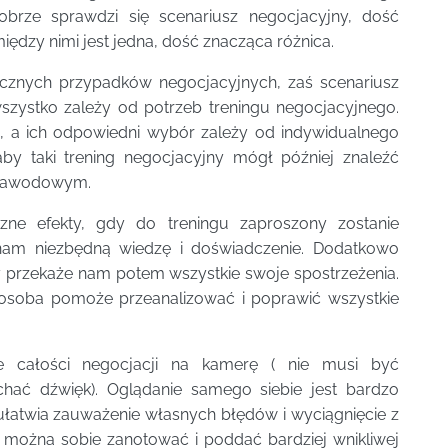
dobrze sprawdzi się scenariusz negocjacyjny, dość
dzy nimi jest jedna, dość znacząca różnica.
ycznych przypadków negocjacyjnych, zaś scenariusz
wszystko zależy od potrzeb treningu negocjacyjnego.
 a ich odpowiedni wybór zależy od indywidualnego
aby taki trening negocjacyjny mógł później znaleźć
o zawodowym.
czne efekty, gdy do treningu zaproszony zostanie
e nam niezbędną wiedzę i doświadczenie. Dodatkowo
 przekaże nam potem wszystkie swoje spostrzeżenia.
a osoba pomoże przeanalizować i poprawić wszystkie
e całości negocjacji na kamerę ( nie musi być
chać dźwięk). Oglądanie samego siebie jest bardzo
łatwia zauważenie własnych błędów i wyciągnięcie z
 można sobie zanotować i poddać bardziej wnikliwej