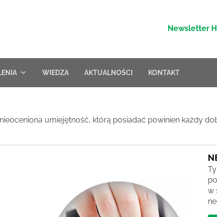
Newsletter 
LENIA
WIEDZA
AKTUALNOŚCI
KONTAKT
to nieoceniona umiejętność, którą posiadać powinien każdy do
N
Ty
po
w 
ne