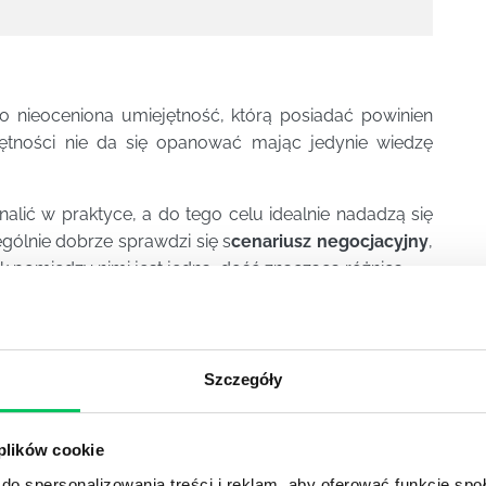
 to nieoceniona umiejętność, którą posiadać powinien
jętności nie da się opanować mając jedynie wiedzę
nalić w praktyce, a do tego celu idealnie nadadzą się
ególnie dobrze sprawdzi się s
cenariusz negocjacyjny
,
pomiędzy nimi jest jedna, dość znacząca różnica.
ycznych
przypadków negocjacyjnych
, zaś scenariusz
zystko zależy od potrzeb
treningu negocjacyjnego
.
Szczegóły
 a ich odpowiedni wybór zależy od indywidualnego
by taki
trening negocjacyjny
mógł później znaleźć
o zawodowym.
 plików cookie
czne efekty, gdy do treningu zaproszony zostanie
do spersonalizowania treści i reklam, aby oferować funkcje sp