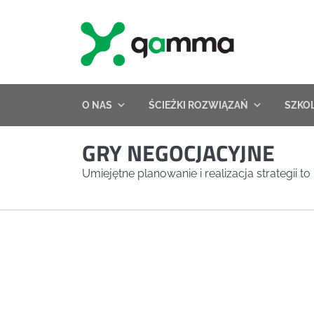
Skip
to
content
O NAS
ŚCIEŻKI ROZWIĄZAŃ
SZKO
GRY NEGOCJACYJNE
Umiejętne planowanie i realizacja strategii 