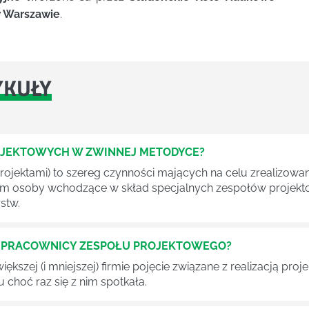
w Warszawie
.
YKUŁY
OJEKTOWYCH W ZWINNEJ METODYCE?
rojektami) to szereg czynności mających na celu zrealizowa
im osoby wchodzące w skład specjalnych zespołów projekto
stw.
Ć PRACOWNICY ZESPOŁU PROJEKTOWEGO?
iększej (i mniejszej) firmie pojęcie związane z realizacją pr
 choć raz się z nim spotkała.