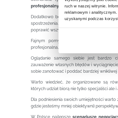
profesjonalny negocjator
, który przekaże 
ruch w naszej witrynie. Inf
reklamowym i analitycznym. 
Dodatkowo będzie on doskonałym obserwa
uzyskanymi podczas korzysta
spostrzeżenia. Po zakończeniu realizacj
poprawić wszystkie ewentualne błędy.
Fajnym pomysłem jest również nagrani
profesjonalna, ważne by dobrze było słychać
Oglądanie samego siebie jest bardzo c
zauważenie własnych błędów i wyciągnięci
sobie zanotować i poddać bardziej wnikliwej a
Warto wiedzieć, że organizowane są ró
których udział biorą nie tylko specjaliści ale 
Dla podniesienia swoich umiejętności warto z
gdzie jesteśmy mniej obiektywni) perspektyw
W Polsce najlepsze
scenariusze negocjac