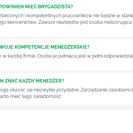
POWINIEN MIEĆ BRYGADZISTA?
tałconych i kompetentnych pracowników nie będzie w stani
iego kierownictwa. Zawsze niezbędna jest osoba nadzorując
SWOJE KOMPETENCJE MENEDŻERSKIE?
 każdej firmie. Osoba je pełniąca jest w pełni odpowiedzialn
EN ZNAĆ KAŻDY MENEDŻER?
 mogą okazać się niezwykle przydatne. Zarządzanie zasobami
 warto mieć tego świadomość.