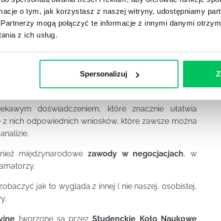
nam niezbędną wiedzę i doświadczenie.
ormacje o tym, jak korzystasz z naszej witryny, udostępniamy p
Partnerzy mogą połączyć te informacje z innymi danymi otrzym
torem, który przekaże nam potem wszystkie swoje
nia z ich usług.
i scenariusza taka osoba pomoże przeanalizować i
Spersonalizuj
Z
e całości
negocjacji
na kamerę ( nie musi być
 dźwięk).
iekawym doświadczeniem, które znacznie ułatwia
e z nich odpowiednich wniosków, które zawsze można
nalizie.
wnież międzynarodowe
zawody w negocjacjach
, w
i amatorzy.
obaczyć jak to wygląda z innej ( nie naszej, osobistej,
y.
yjne
tworzone sa przez
Studenckie Koło Naukowe