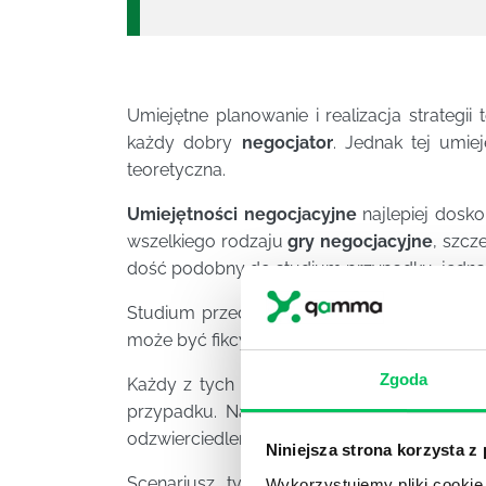
Umiejętne planowanie i realizacja strategii
każdy dobry
negocjator
. Jednak tej umie
teoretyczna.
Umiejętności negocjacyjne
najlepiej dosko
wszelkiego rodzaju
gry negocjacyjne
, szcz
dość podobny do studium przypadku, jednak 
Studium przede wszystkim dotyczy histor
może być fikcyjny, a nawet abstrakcyjny, ws
Zgoda
Każdy z tych sposobów ma swoją wartość,
przypadku. Najważniejsze jest jednak to, a
odzwierciedlenie w realnym życiu, nie tylk
Niniejsza strona korzysta z
Scenariusz tylko wtedy przyniesie skute
Wykorzystujemy pliki cookie 