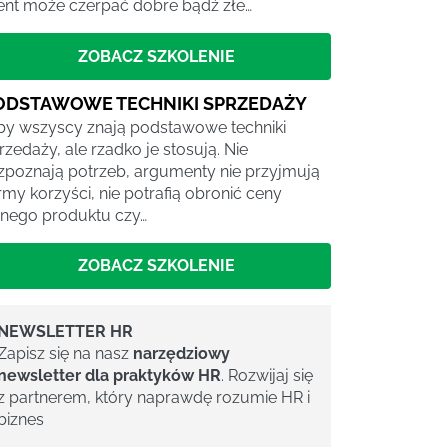
ient może czerpać dobre bądź złe…
ZOBACZ SZKOLENIE
ODSTAWOWE TECHNIKI SPRZEDAŻY
by wszyscy znają podstawowe techniki
rzedaży, ale rzadko je stosują. Nie
zpoznają potrzeb, argumenty nie przyjmują
rmy korzyści, nie potrafią obronić ceny
nego produktu czy…
ZOBACZ SZKOLENIE
NEWSLETTER HR
Zapisz się na nasz
narzędziowy
newsletter dla praktyków HR
. Rozwijaj się
z partnerem, który naprawdę rozumie HR i
biznes