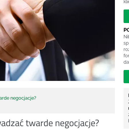
kl
P
Ni
sp
ro
fo
da
arde negocjacje?
wadzać twarde negocjacje?