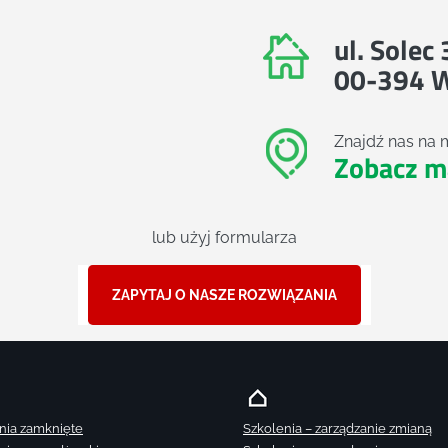
ul. Solec
00-394 
Znajdź nas na 
Zobacz m
lub użyj formularza
ZAPYTAJ O NASZE ROZWIĄZANIA
nia zamknięte
Szkolenia – zarządzanie zmianą