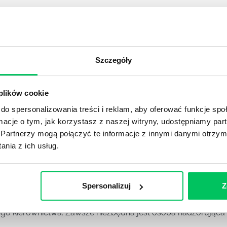
YKUŁY
OJEKTOWYCH W ZWINNEJ METODYCE?
Szczegóły
rojektami) to szereg czynności mających na celu zrealizowa
im osoby wchodzące w skład specjalnych zespołów projekto
 plików cookie
stw.
do spersonalizowania treści i reklam, aby oferować funkcje sp
ormacje o tym, jak korzystasz z naszej witryny, udostępniamy p
Ć PRACOWNICY ZESPOŁU PROJEKTOWEGO?
Partnerzy mogą połączyć te informacje z innymi danymi otrzym
iększej (i mniejszej) firmie pojęcie związane z realizacją pr
nia z ich usług.
 choć raz się z nim spotkała.
POWINIEN MIEĆ BRYGADZISTA?
Spersonalizuj
Z
tałconych i kompetentnych pracowników nie będzie w stani
iego kierownictwa. Zawsze niezbędna jest osoba nadzorując