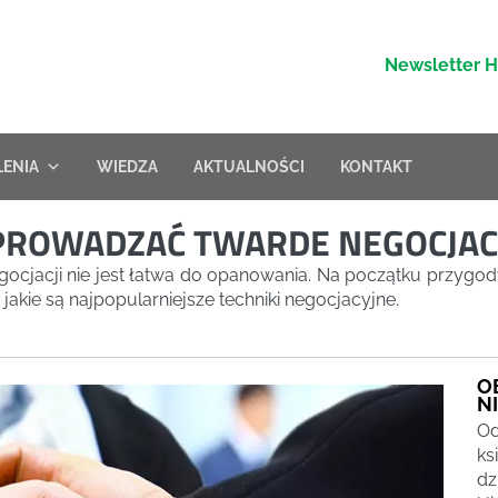
Newsletter 
LENIA
WIEDZA
AKTUALNOŚCI
KONTAKT
EPROWADZAĆ TWARDE NEGOCJAC
gocjacji nie jest łatwa do opanowania. Na początku przygo
jakie są najpopularniejsze techniki negocjacyjne.
O
N
Od
ks
dz