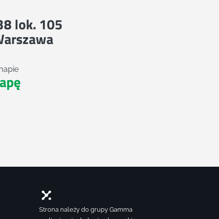
 38 lok. 105
Warszawa
mapie
apę
Strona należy do grupy Gamma