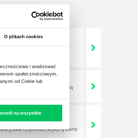
O plikach cookies
nie wszystkich związanych z
wych, a ich praca stanowi
ołecznościowe i analizować
artnerom społecznościowym,
anymi od Ciebie lub
ojektów biznesowych. Z pewnością
ezwól na wszystkie
e sprawnie realizować swoich
a wszystkie czynności wykonywane