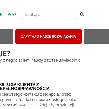
HR
|
WG+
ZAPYTAJ O NASZE ROZWIĄZANIA
JE?
dy z negocjacjami należy zawsze uświadomić
BSŁUGA KLIENTA Z
IEPEŁNOSPRAWNOŚCIĄ
 pierwszego kontaktu z recepcją, przez
ięgowość, marketing, biuro obsługi klienta,
iały serwisowe – w każdej z tych sytuacji