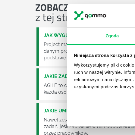
ZOBACZ
OSTATNIE ART
z tej strefy wiedzy
JAK WYGLĄDA PRACA ZESPOŁÓW PR
Zgoda
Project management (czyli zarządzanie p
danym projektem założeń. Zajmują się n
Niniejsza strona korzysta z
podstawę działalności wielu przedsiębior
Wykorzystujemy pliki cookie 
ruch w naszej witrynie. Inf
JAKIE ZADANIA MUSZĄ ZREALIZOWA
reklamowym i analitycznym. 
AGILE to coraz popularniejsze w każdej w
uzyskanymi podczas korzysta
każda osoba zatrudniona w takim miejscu
JAKIE UMIEJĘTNOŚCI MENEDŻERSKIE 
Nawet zespół złożony z doskonale wyksz
zadań, jeśli zabraknie w nim odpowiedn
przez pracowników.