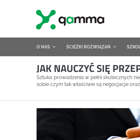
Skip
to
content
O NAS
ŚCIEŻKI ROZWIĄZAŃ
SZKO
JAK NAUCZYĆ SIĘ PRZ
Sztuka prowadzenia w pełni skutecznych ne
sobie czym tak właściwie są negocjacje oraz 