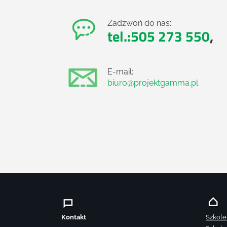
Zadzwoń do nas:
tel.:505 273 550
,
E-mail:
biuro@projektgamma.pl
Kontakt
Szkole