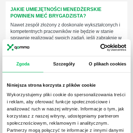
JAKIE UMIEJĘTNOŚCI MENEDŻERSKIE
POWINIEN MIEĆ BRYGADZISTA?
Nawet zespół złożony z doskonale wykształconych i
kompetentnych pracowników nie będzie w stanie
sprawnie realizować swoich zadań, jeśli zabraknie w
nim odpowiedniego kierownictwa. Zawsze
niezbędna jest osoba nadzorująca wszystkie
czynności wykonywane przez pracowników.
Zgoda
Szczegóły
O plikach cookies
Niniejsza strona korzysta z plików cookie
Wykorzystujemy pliki cookie do spersonalizowania treści
JAK BRYGADZISTA MOŻE ROZWINĄĆ SWOJE
i reklam, aby oferować funkcje społecznościowe i
KOMPETENCJE MENEDŻERSKIE?
analizować ruch w naszej witrynie. Informacje o tym, jak
Menedżer to niezwykle ważne stanowisko w każdej
korzystasz z naszej witryny, udostępniamy partnerom
firmie. Osoba je pełniąca jest w pełni odpowiedzialna
społecznościowym, reklamowym i analitycznym.
za realizację działań podległych mu osób oraz
Partnerzy mogą połączyć te informacje z innymi danymi
działu.