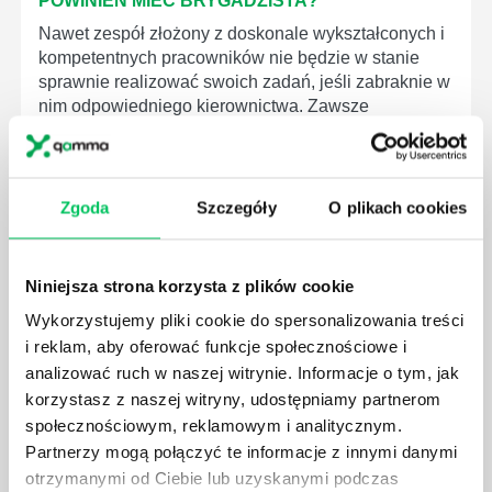
POWINIEN MIEĆ BRYGADZISTA?
Nawet zespół złożony z doskonale wykształconych i
kompetentnych pracowników nie będzie w stanie
sprawnie realizować swoich zadań, jeśli zabraknie w
nim odpowiedniego kierownictwa. Zawsze
niezbędna jest osoba nadzorująca wszystkie
czynności wykonywane przez pracowników.
Zgoda
Szczegóły
O plikach cookies
Niniejsza strona korzysta z plików cookie
JAK BRYGADZISTA MOŻE ROZWINĄĆ SWOJE
Wykorzystujemy pliki cookie do spersonalizowania treści
KOMPETENCJE MENEDŻERSKIE?
i reklam, aby oferować funkcje społecznościowe i
Menedżer to niezwykle ważne stanowisko w każdej
analizować ruch w naszej witrynie. Informacje o tym, jak
firmie. Osoba je pełniąca jest w pełni odpowiedzialna
korzystasz z naszej witryny, udostępniamy partnerom
za realizację działań podległych mu osób oraz
społecznościowym, reklamowym i analitycznym.
działu.
Partnerzy mogą połączyć te informacje z innymi danymi
otrzymanymi od Ciebie lub uzyskanymi podczas