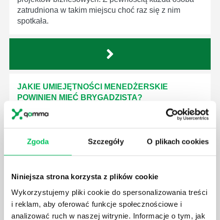
zatrudniona w takim miejscu choć raz się z nim
spotkała.
JAKIE UMIEJĘTNOŚCI MENEDŻERSKIE
POWINIEN MIEĆ BRYGADZISTA?
Nawet zespół złożony z doskonale wykształconych i
kompetentnych pracowników nie będzie w stanie
sprawnie realizować swoich zadań, jeśli zabraknie w
Zgoda
Szczegóły
O plikach cookies
nim odpowiedniego kierownictwa. Zawsze
niezbędna jest osoba nadzorująca wszystkie
czynności wykonywane przez pracowników.
Niniejsza strona korzysta z plików cookie
Wykorzystujemy pliki cookie do spersonalizowania treści
i reklam, aby oferować funkcje społecznościowe i
analizować ruch w naszej witrynie. Informacje o tym, jak