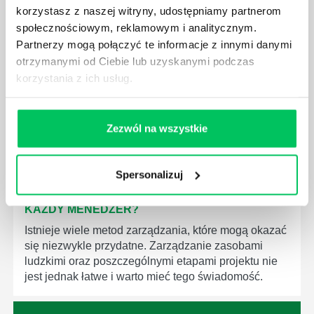
korzystasz z naszej witryny, udostępniamy partnerom
JAK BRYGADZISTA MOŻE ROZWINĄĆ SWOJE
społecznościowym, reklamowym i analitycznym.
KOMPETENCJE MENEDŻERSKIE?
Partnerzy mogą połączyć te informacje z innymi danymi
Menedżer to niezwykle ważne stanowisko w każdej
otrzymanymi od Ciebie lub uzyskanymi podczas
firmie. Osoba je pełniąca jest w pełni odpowiedzialna
korzystania z ich usług.
za realizację działań podległych mu osób oraz
działu.
Zezwól na wszystkie
Spersonalizuj
JAKĄ METODĘ ZARZĄDZANIA POWINIEN ZNAĆ
KAŻDY MENEDŻER?
Istnieje wiele metod zarządzania, które mogą okazać
się niezwykle przydatne. Zarządzanie zasobami
ludzkimi oraz poszczególnymi etapami projektu nie
jest jednak łatwe i warto mieć tego świadomość.