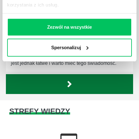
korzystania z ich usług.
JAKĄ METODĘ ZARZĄDZANIA POWINIEN ZNAĆ
Zezwól na wszystkie
KAŻDY MENEDŻER?
Istnieje wiele metod zarządzania, które mogą okazać
Spersonalizuj
się niezwykle przydatne. Zarządzanie zasobami
ludzkimi oraz poszczególnymi etapami projektu nie
jest jednak łatwe i warto mieć tego świadomość.
STREFY WIEDZY