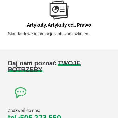
Artykuły
,
Artykuły cd.
,
Prawo
Standardowe informacje z obszaru szkoleń.
Daj nam poznać
TWOJE
POTRZEBY
Zadzwoń do nas:
tel.:505 273 550
,