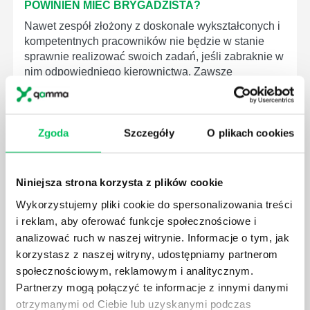
POWINIEN MIEĆ BRYGADZISTA?
Nawet zespół złożony z doskonale wykształconych i
kompetentnych pracowników nie będzie w stanie
sprawnie realizować swoich zadań, jeśli zabraknie w
nim odpowiedniego kierownictwa. Zawsze
niezbędna jest osoba nadzorująca wszystkie
czynności wykonywane przez pracowników.
Zgoda
Szczegóły
O plikach cookies
Niniejsza strona korzysta z plików cookie
JAK BRYGADZISTA MOŻE ROZWINĄĆ SWOJE
Wykorzystujemy pliki cookie do spersonalizowania treści
KOMPETENCJE MENEDŻERSKIE?
i reklam, aby oferować funkcje społecznościowe i
Menedżer to niezwykle ważne stanowisko w każdej
analizować ruch w naszej witrynie. Informacje o tym, jak
firmie. Osoba je pełniąca jest w pełni odpowiedzialna
korzystasz z naszej witryny, udostępniamy partnerom
za realizację działań podległych mu osób oraz
społecznościowym, reklamowym i analitycznym.
działu.
Partnerzy mogą połączyć te informacje z innymi danymi
otrzymanymi od Ciebie lub uzyskanymi podczas