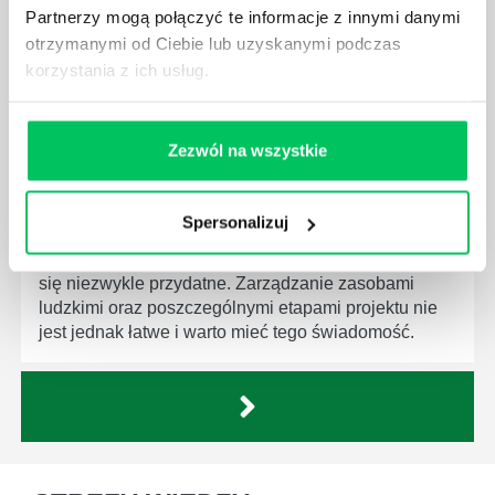
firmie. Osoba je pełniąca jest w pełni odpowiedzialna
Partnerzy mogą połączyć te informacje z innymi danymi
za realizację działań podległych mu osób oraz
otrzymanymi od Ciebie lub uzyskanymi podczas
działu.
korzystania z ich usług.
Zezwól na wszystkie
JAKĄ METODĘ ZARZĄDZANIA POWINIEN ZNAĆ
Spersonalizuj
KAŻDY MENEDŻER?
Istnieje wiele metod zarządzania, które mogą okazać
się niezwykle przydatne. Zarządzanie zasobami
ludzkimi oraz poszczególnymi etapami projektu nie
jest jednak łatwe i warto mieć tego świadomość.