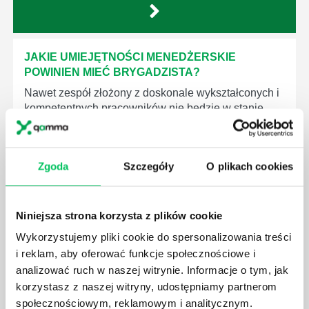
JAKIE UMIEJĘTNOŚCI MENEDŻERSKIE
POWINIEN MIEĆ BRYGADZISTA?
Nawet zespół złożony z doskonale wykształconych i
kompetentnych pracowników nie będzie w stanie
sprawnie realizować swoich zadań, jeśli zabraknie w
nim odpowiedniego kierownictwa. Zawsze
niezbędna jest osoba nadzorująca wszystkie
Zgoda
Szczegóły
O plikach cookies
czynności wykonywane przez pracowników.
Niniejsza strona korzysta z plików cookie
Wykorzystujemy pliki cookie do spersonalizowania treści
i reklam, aby oferować funkcje społecznościowe i
JAK BRYGADZISTA MOŻE ROZWINĄĆ SWOJE
analizować ruch w naszej witrynie. Informacje o tym, jak
KOMPETENCJE MENEDŻERSKIE?
korzystasz z naszej witryny, udostępniamy partnerom
Menedżer to niezwykle ważne stanowisko w każdej
społecznościowym, reklamowym i analitycznym.