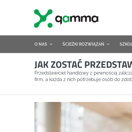
Skip
to
content
O NAS
ŚCIEŻKI ROZWIĄZAŃ
SZKO
JAK ZOSTAĆ PRZEDST
Przedstawiciel handlowy z pewnością zalicz
firm, a każda z nich potrzebuje osób do zd