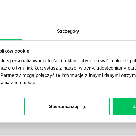
OJEKTOWYCH W ZWINNEJ METODYCE?
Szczegóły
rojektami) to szereg czynności mających na celu zrealizowa
im osoby wchodzące w skład specjalnych zespołów projekto
stw.
 plików cookie
do spersonalizowania treści i reklam, aby oferować funkcje sp
Ć PRACOWNICY ZESPOŁU PROJEKTOWEGO?
ormacje o tym, jak korzystasz z naszej witryny, udostępniamy p
Partnerzy mogą połączyć te informacje z innymi danymi otrzym
iększej (i mniejszej) firmie pojęcie związane z realizacją pr
nia z ich usług.
 choć raz się z nim spotkała.
POWINIEN MIEĆ BRYGADZISTA?
Spersonalizuj
Z
tałconych i kompetentnych pracowników nie będzie w stani
iego kierownictwa. Zawsze niezbędna jest osoba nadzorując