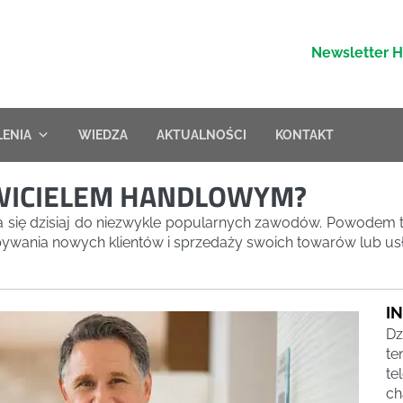
Newsletter 
LENIA
WIEDZA
AKTUALNOŚCI
KONTAKT
AWICIELEM HANDLOWYM?
a się dzisiaj do niezwykle popularnych zawodów. Powodem t
obywania nowych klientów i sprzedaży swoich towarów lub us
I
Dz
te
te
ch