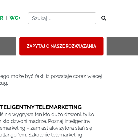
HR
|
WG+
ZAPYTAJ O NASZE ROZWIĄZANIA
ego może być fakt, iż powstaje coraz więcej
ług.
NTELIGENTNY TELEMARKETING
iś nie wygrywa ten kto dużo dzwoni, tylko
n kto dzwoni mądrze. Poznaj inteligentny
lemarketing – zamiast akwizytora stań się
allanger’em. Szkolenie telemarketing