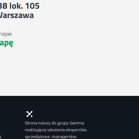
 38 lok. 105
Warszawa
mapie
apę
Strona należy do grupy Gamma
realizującej szkolenia eksperckie,
ą
sprzedażowe, managerskie,