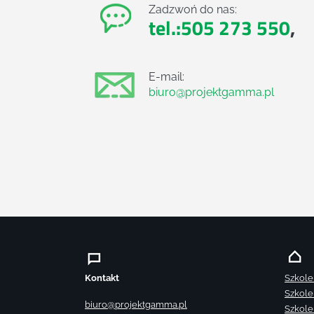
Zadzwoń do nas:
tel.:505 273 550
,
E-mail:
biuro@projektgamma.pl
Kontakt
Szkole
Szkole
biuro@projektgamma.pl
Szkole