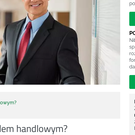
po
P
Ni
sp
ro
fo
da
dlowym?
ielem handlowym?