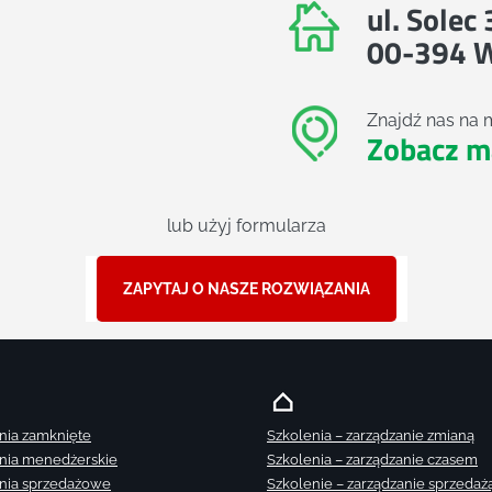
ul. Solec
00-394 
Znajdź nas na 
Zobacz m
lub użyj formularza
ZAPYTAJ O NASZE ROZWIĄZANIA
nia zamknięte
Szkolenia – zarządzanie zmianą
nia menedżerskie
Szkolenia – zarządzanie czasem
nia sprzedażowe
Szkolenie – zarządzanie sprzedaż