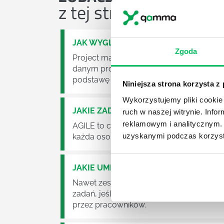
z tej strefy wiedzy
JAK WYGLĄDA PRACA ZESPOŁÓW PR
Zgoda
Project management (czyli zarządzanie p
danym projektem założeń. Zajmują się n
podstawę działalności wielu przedsiębior
Niniejsza strona korzysta z
Wykorzystujemy pliki cookie 
JAKIE ZADANIA MUSZĄ ZREALIZOWA
ruch w naszej witrynie. Inf
reklamowym i analitycznym. 
AGILE to coraz popularniejsze w każdej w
uzyskanymi podczas korzysta
każda osoba zatrudniona w takim miejscu
JAKIE UMIEJĘTNOŚCI MENEDŻERSKIE 
Nawet zespół złożony z doskonale wyksz
zadań, jeśli zabraknie w nim odpowiedn
przez pracowników.