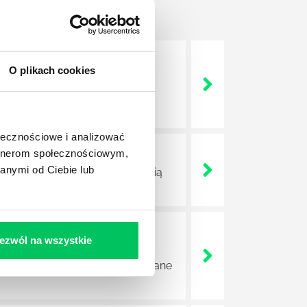
O plikach cookies
nie wszystkich związanych z
wych, a ich praca stanowi
ołecznościowe i analizować
artnerom społecznościowym,
anymi od Ciebie lub
ojektów biznesowych. Z pewnością
ezwól na wszystkie
e sprawnie realizować swoich
a wszystkie czynności wykonywane