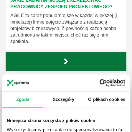
JAKIE ZADANIA MUSZĄ ZREALIZOWAĆ
PRACOWNICY ZESPOŁU PROJEKTOWEGO?
AGILE to coraz popularniejsze w każdej większej (i
mniejszej) firmie pojęcie związane z realizacją
projektów biznesowych. Z pewnością każda osoba
zatrudniona w takim miejscu choć raz się z nim
spotkała.
JAKIE UMIEJĘTNOŚCI MENEDŻERSKIE
POWINIEN MIEĆ BRYGADZISTA?
Nawet zespół złożony z doskonale wykształconych i
Zgoda
Szczegóły
O plikach cookies
kompetentnych pracowników nie będzie w stanie
sprawnie realizować swoich zadań, jeśli zabraknie w
nim odpowiedniego kierownictwa. Zawsze
Niniejsza strona korzysta z plików cookie
niezbędna jest osoba nadzorująca wszystkie
czynności wykonywane przez pracowników.
Wykorzystujemy pliki cookie do spersonalizowania treści