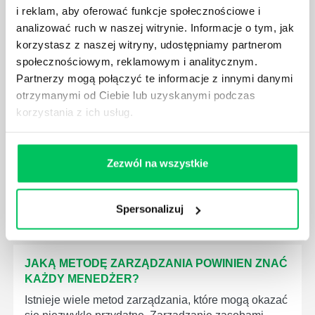
i reklam, aby oferować funkcje społecznościowe i
analizować ruch w naszej witrynie. Informacje o tym, jak
korzystasz z naszej witryny, udostępniamy partnerom
społecznościowym, reklamowym i analitycznym.
Partnerzy mogą połączyć te informacje z innymi danymi
JAK BRYGADZISTA MOŻE ROZWINĄĆ SWOJE
otrzymanymi od Ciebie lub uzyskanymi podczas
KOMPETENCJE MENEDŻERSKIE?
korzystania z ich usług.
Menedżer to niezwykle ważne stanowisko w każdej
firmie. Osoba je pełniąca jest w pełni odpowiedzialna
za realizację działań podległych mu osób oraz
Zezwól na wszystkie
działu.
Spersonalizuj
JAKĄ METODĘ ZARZĄDZANIA POWINIEN ZNAĆ
KAŻDY MENEDŻER?
Istnieje wiele metod zarządzania, które mogą okazać