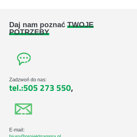
Daj nam poznać
TWOJE
POTRZEBY
Zadzwoń do nas:
tel.:505 273 550
,
E-mail:
biuro@projektgamma.pl