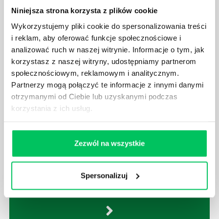
Nawet zespół złożony z doskonale wykształconych i
Niniejsza strona korzysta z plików cookie
kompetentnych pracowników nie będzie w stanie
sprawnie realizować swoich zadań, jeśli zabraknie w
Wykorzystujemy pliki cookie do spersonalizowania treści
nim odpowiedniego kierownictwa. Zawsze
i reklam, aby oferować funkcje społecznościowe i
niezbędna jest osoba nadzorująca wszystkie
analizować ruch w naszej witrynie. Informacje o tym, jak
czynności wykonywane przez pracowników.
korzystasz z naszej witryny, udostępniamy partnerom
społecznościowym, reklamowym i analitycznym.
Partnerzy mogą połączyć te informacje z innymi danymi
otrzymanymi od Ciebie lub uzyskanymi podczas
korzystania z ich usług.
JAK BRYGADZISTA MOŻE ROZWINĄĆ SWOJE
KOMPETENCJE MENEDŻERSKIE?
Zezwól na wszystkie
Menedżer to niezwykle ważne stanowisko w każdej
firmie. Osoba je pełniąca jest w pełni odpowiedzialna
za realizację działań podległych mu osób oraz
Spersonalizuj
działu.