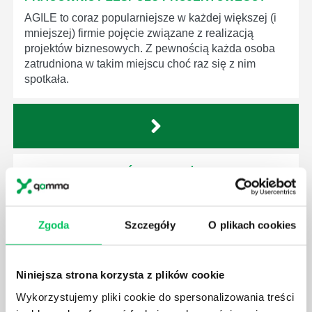
AGILE to coraz popularniejsze w każdej większej (i
mniejszej) firmie pojęcie związane z realizacją
projektów biznesowych. Z pewnością każda osoba
zatrudniona w takim miejscu choć raz się z nim
spotkała.
JAKIE UMIEJĘTNOŚCI MENEDŻERSKIE
POWINIEN MIEĆ BRYGADZISTA?
Nawet zespół złożony z doskonale wykształconych i
kompetentnych pracowników nie będzie w stanie
Zgoda
Szczegóły
O plikach cookies
sprawnie realizować swoich zadań, jeśli zabraknie w
nim odpowiedniego kierownictwa. Zawsze
niezbędna jest osoba nadzorująca wszystkie
Niniejsza strona korzysta z plików cookie
czynności wykonywane przez pracowników.
Wykorzystujemy pliki cookie do spersonalizowania treści