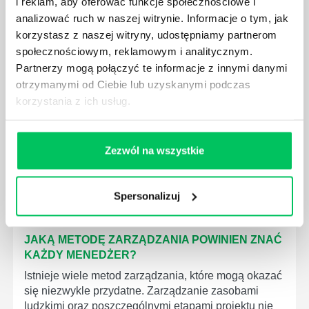
i reklam, aby oferować funkcje społecznościowe i
analizować ruch w naszej witrynie. Informacje o tym, jak
korzystasz z naszej witryny, udostępniamy partnerom
społecznościowym, reklamowym i analitycznym.
JAK BRYGADZISTA MOŻE ROZWINĄĆ SWOJE
Partnerzy mogą połączyć te informacje z innymi danymi
KOMPETENCJE MENEDŻERSKIE?
otrzymanymi od Ciebie lub uzyskanymi podczas
korzystania z ich usług.
Menedżer to niezwykle ważne stanowisko w każdej
firmie. Osoba je pełniąca jest w pełni odpowiedzialna
za realizację działań podległych mu osób oraz
działu.
Zezwól na wszystkie
Spersonalizuj
JAKĄ METODĘ ZARZĄDZANIA POWINIEN ZNAĆ
KAŻDY MENEDŻER?
Istnieje wiele metod zarządzania, które mogą okazać
się niezwykle przydatne. Zarządzanie zasobami
ludzkimi oraz poszczególnymi etapami projektu nie