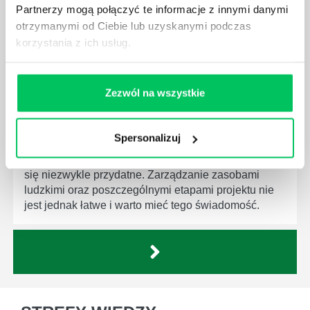
firmie. Osoba je pełniąca jest w pełni odpowiedzialna
Partnerzy mogą połączyć te informacje z innymi danymi
za realizację działań podległych mu osób oraz
otrzymanymi od Ciebie lub uzyskanymi podczas
działu.
korzystania z ich usług.
Zezwól na wszystkie
JAKĄ METODĘ ZARZĄDZANIA POWINIEN ZNAĆ
Spersonalizuj
KAŻDY MENEDŻER?
Istnieje wiele metod zarządzania, które mogą okazać
się niezwykle przydatne. Zarządzanie zasobami
ludzkimi oraz poszczególnymi etapami projektu nie
jest jednak łatwe i warto mieć tego świadomość.