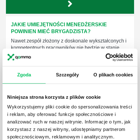
JAKIE UMIEJĘTNOŚCI MENEDŻERSKIE
POWINIEN MIEĆ BRYGADZISTA?
Nawet zespół złożony z doskonale wykształconych i
kompetentnych pracowników nie będzie w stanie
sprawnie realizować swoich zadań, jeśli zabraknie w
nim odpowiedniego kierownictwa. Zawsze
niezbędna jest osoba nadzorująca wszystkie
Zgoda
Szczegóły
O plikach cookies
czynności wykonywane przez pracowników.
Niniejsza strona korzysta z plików cookie
Wykorzystujemy pliki cookie do spersonalizowania treści
i reklam, aby oferować funkcje społecznościowe i
JAK BRYGADZISTA MOŻE ROZWINĄĆ SWOJE
analizować ruch w naszej witrynie. Informacje o tym, jak
KOMPETENCJE MENEDŻERSKIE?
korzystasz z naszej witryny, udostępniamy partnerom
Menedżer to niezwykle ważne stanowisko w każdej
społecznościowym, reklamowym i analitycznym.