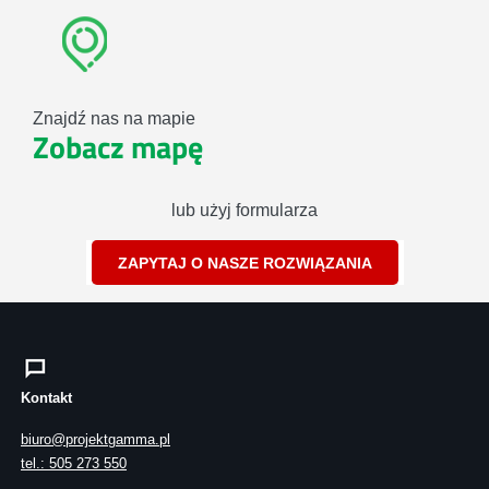
Znajdź nas na mapie
Zobacz mapę
lub użyj formularza
ZAPYTAJ O NASZE ROZWIĄZANIA
Kontakt
biuro@projektgamma.pl
tel.: 505 273 550