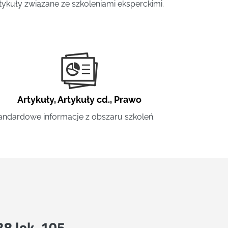
tykuły związane ze szkoleniami eksperckimi.
Artykuły
,
Artykuły cd.
,
Prawo
andardowe informacje z obszaru szkoleń.
 38 lok. 105