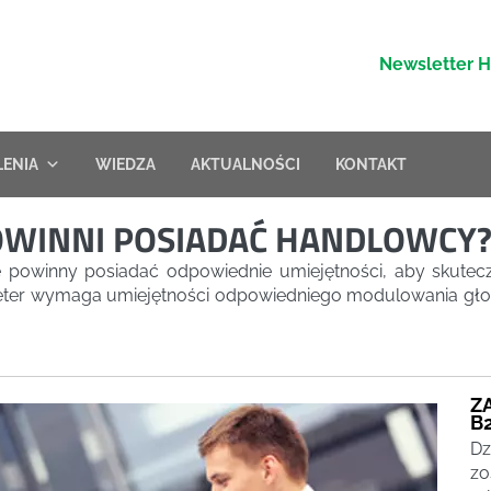
Newsletter 
LENIA
WIEDZA
AKTUALNOŚCI
KONTAKT
POWINNI POSIADAĆ HANDLOWCY
e powinny posiadać odpowiednie umiejętności, aby skutec
rketer wymaga umiejętności odpowiedniego modulowania głos
Z
B
Dz
zo