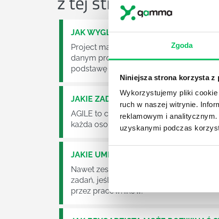
z tej strefy wiedzy
JAK WYGLĄDA PRACA ZESPOŁÓW PR
Zgoda
Project management (czyli zarządzanie p
danym projektem założeń. Zajmują się n
podstawę działalności wielu przedsiębior
Niniejsza strona korzysta z
Wykorzystujemy pliki cookie 
JAKIE ZADANIA MUSZĄ ZREALIZOWA
ruch w naszej witrynie. Inf
AGILE to coraz popularniejsze w każdej w
reklamowym i analitycznym. 
każda osoba zatrudniona w takim miejscu
uzyskanymi podczas korzysta
JAKIE UMIEJĘTNOŚCI MENEDŻERSKIE 
Nawet zespół złożony z doskonale wyksz
zadań, jeśli zabraknie w nim odpowiedn
przez pracowników.