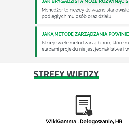
JAK BRYGADZISTA MOŻE ROZWINĄĆ 
Menedżer to niezwykle ważne stanowisko w
podległych mu osób oraz działu.
JAKĄ METODĘ ZARZĄDZANIA POWINI
Istnieje wiele metod zarządzania, które
etapami projektu nie jest jednak łatwe i
STREFY WIEDZY
WikiGamma
,
Delegowanie
,
HR