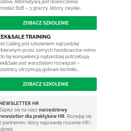
batów. Alternatywą jest nowoczesna
rzedaż B2B – 3 graczy, którzy zwykle…
ZOBACZ SZKOLENIE
EEK&SALE TRAINING
ld Calling jest szkoleniem najrzadziej
bieranym przez samych handlowców mimo
 to tej kompetencji najbardziej potrzebują.
ek&Sale jest warsztatem rozwiązań –
zestnicy otrzymują gotowe techniki,…
ZOBACZ SZKOLENIE
NEWSLETTER HR
Zapisz się na nasz
narzędziowy
newsletter dla praktyków HR
. Rozwijaj się
z partnerem, który naprawdę rozumie HR i
biznes