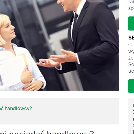
ra
sp
S
Co
wy
że
Se
uc
dać handlowcy?
nni posiadać handlowcy?