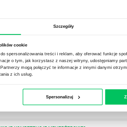
OJEKTOWYCH W ZWINNEJ METODYCE?
Szczegóły
rojektami) to szereg czynności mających na celu zrealizowa
im osoby wchodzące w skład specjalnych zespołów projekto
stw.
 plików cookie
do spersonalizowania treści i reklam, aby oferować funkcje sp
Ć PRACOWNICY ZESPOŁU PROJEKTOWEGO?
ormacje o tym, jak korzystasz z naszej witryny, udostępniamy p
iększej (i mniejszej) firmie pojęcie związane z realizacją pr
Partnerzy mogą połączyć te informacje z innymi danymi otrzym
 choć raz się z nim spotkała.
nia z ich usług.
POWINIEN MIEĆ BRYGADZISTA?
Spersonalizuj
Z
tałconych i kompetentnych pracowników nie będzie w stani
iego kierownictwa. Zawsze niezbędna jest osoba nadzorując