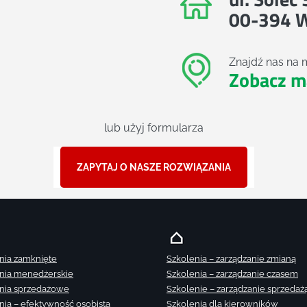
00-394 
Znajdź nas na 
Zobacz m
lub użyj formularza
ZAPYTAJ O NASZE ROZWIĄZANIA
nia zamknięte
Szkolenia – zarządzanie zmianą
nia menedżerskie
Szkolenia – zarządzanie czasem
nia sprzedażowe
Szkolenie – zarządzanie sprzedaż
nia – efektywność osobista
Szkolenia dla kierowników