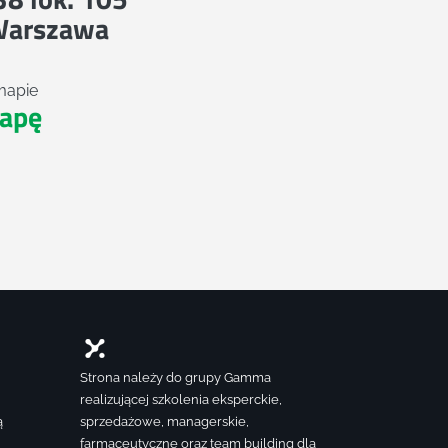
Warszawa
mapie
apę
Strona należy do grupy Gamma
realizującej szkolenia eksperckie,
ą
sprzedażowe, managerskie,
farmaceutyczne oraz team building dla