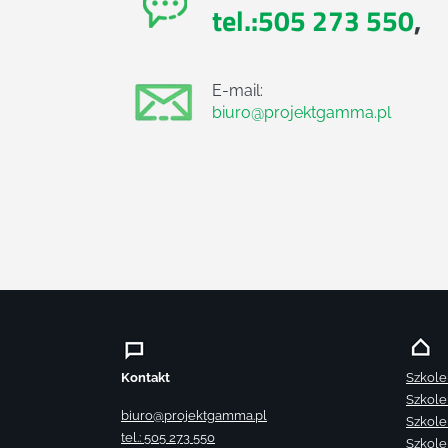
tel.:505 273 550
,
E-mail:
biuro@projektgamma.pl
Kontakt
Szkole
Szkole
biuro@projektgamma.pl
Szkole
tel.: 505 273 550
Szkole