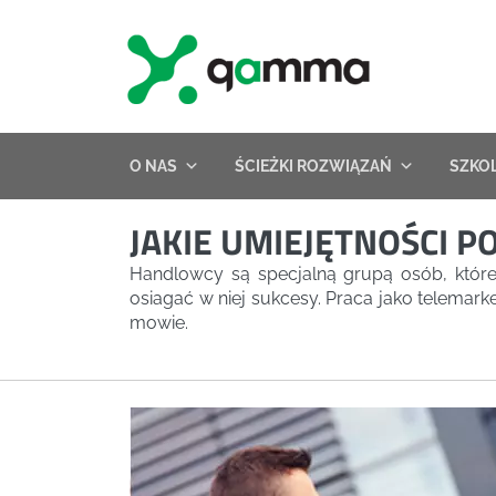
Skip
to
content
O NAS
ŚCIEŻKI ROZWIĄZAŃ
SZKO
JAKIE UMIEJĘTNOŚCI 
Handlowcy są specjalną grupą osób, któr
osiagać w niej sukcesy. Praca jako telema
mowie.