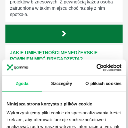
projektów biznesowych. Z pewnością każda osoba
zatrudniona w takim miejscu choć raz się z nim
spotkała.
JAKIE UMIEJĘTNOŚCI MENEDŻERSKIE
POWINIEN MIEĆ BRYGADZISTA?
Nawet zespół złożony z doskonale wykształconych i
kompetentnych pracowników nie będzie w stanie
sprawnie realizować swoich zadań, jeśli zabraknie w
Zgoda
Szczegóły
O plikach cookies
nim odpowiedniego kierownictwa. Zawsze
niezbędna jest osoba nadzorująca wszystkie
czynności wykonywane przez pracowników.
Niniejsza strona korzysta z plików cookie
Wykorzystujemy pliki cookie do spersonalizowania treści
i reklam, aby oferować funkcje społecznościowe i
analizować ruch w naszej witrynie. Informacje o tym, jak