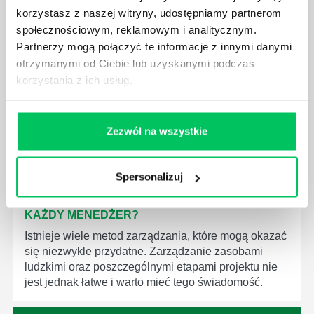
korzystasz z naszej witryny, udostępniamy partnerom
JAK BRYGADZISTA MOŻE ROZWINĄĆ SWOJE
społecznościowym, reklamowym i analitycznym.
KOMPETENCJE MENEDŻERSKIE?
Partnerzy mogą połączyć te informacje z innymi danymi
Menedżer to niezwykle ważne stanowisko w każdej
otrzymanymi od Ciebie lub uzyskanymi podczas
firmie. Osoba je pełniąca jest w pełni odpowiedzialna
korzystania z ich usług.
za realizację działań podległych mu osób oraz
działu.
Zezwól na wszystkie
Spersonalizuj
JAKĄ METODĘ ZARZĄDZANIA POWINIEN ZNAĆ
KAŻDY MENEDŻER?
Istnieje wiele metod zarządzania, które mogą okazać
się niezwykle przydatne. Zarządzanie zasobami
ludzkimi oraz poszczególnymi etapami projektu nie
jest jednak łatwe i warto mieć tego świadomość.