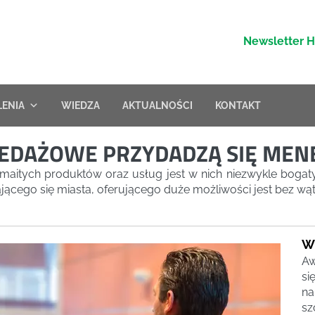
Newsletter 
LENIA
WIEDZA
AKTUALNOŚCI
KONTAKT
ZEDAŻOWE PRZYDADZĄ SIĘ ME
zmaitych produktów oraz usług jest w nich niezwykle bogaty
jącego się miasta, oferującego duże możliwości jest bez wą
W
Aw
si
na
sz