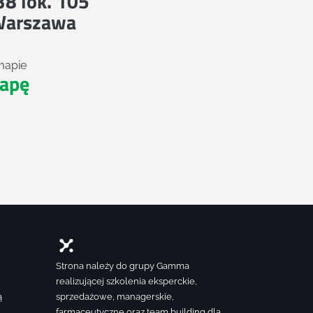
 38 lok. 105
Warszawa
mapie
apę
Strona należy do grupy Gamma
realizującej szkolenia eksperckie,
ą
sprzedażowe, managerskie,
farmaceutyczne oraz team building dla