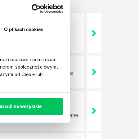
O plikach cookies
nie wszystkich związanych z
wych, a ich praca stanowi
ołecznościowe i analizować
artnerom społecznościowym,
ojektów biznesowych. Z pewnością
anymi od Ciebie lub
ezwól na wszystkie
e sprawnie realizować swoich
a wszystkie czynności wykonywane