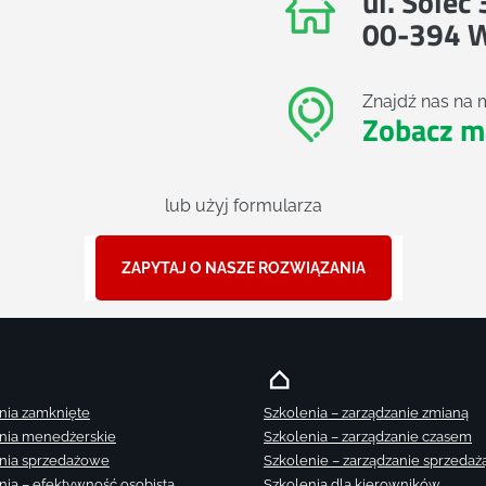
ul. Solec
00-394 
Znajdź nas na 
Zobacz m
lub użyj formularza
ZAPYTAJ O NASZE ROZWIĄZANIA
nia zamknięte
Szkolenia – zarządzanie zmianą
nia menedżerskie
Szkolenia – zarządzanie czasem
nia sprzedażowe
Szkolenie – zarządzanie sprzedaż
nia – efektywność osobista
Szkolenia dla kierowników