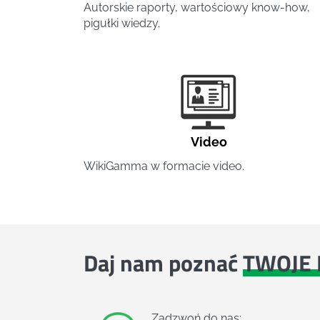
Autorskie raporty, wartościowy know-how,
pigułki wiedzy.
Video
WikiGamma w formacie video.
Daj nam poznać
TWOJE 
Zadzwoń do nas: