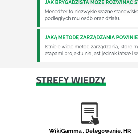
JAK BRYGADZISTA MOŻE ROZWINĄĆ 
Menedżer to niezwykle ważne stanowisko w
podległych mu osób oraz działu.
JAKĄ METODĘ ZARZĄDZANIA POWINI
Istnieje wiele metod zarządzania, które
etapami projektu nie jest jednak łatwe i
STREFY WIEDZY
WikiGamma
,
Delegowanie
,
HR