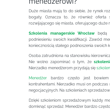
menedżerowi?
Duże miasta mają to do siebie, że rynek ro
bogaty. Oznacza to, że również oferta 
rozwijającego się miasta, oferującego duże 
Szkolenia managerskie Wrocław
będą ś
podniesieniu swoich kwalifikacji. Zawód m
koniecznością stałego podnoszenia swoich kwa
Osoba zatrudniona na stanowisku kierowni
Nie wolno zapominać o tym, że
szkolen
Nierzadko menedżerom przydają się
szkole
Menedżer
bardzo często jest bowiem 
kontrahentami. Nierzadko musi on podcza
negocjacyjnych. Na szkoleniach sprzedażowy
Dzięki szkoleniom sprzedażowym każdy men
domknąć sprzedaż. Menedżer bardzo często 