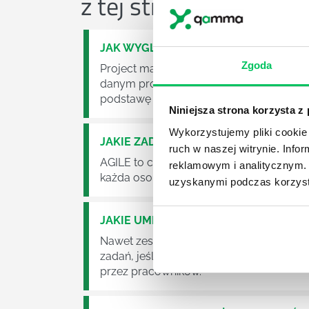
z tej strefy wiedzy
JAK WYGLĄDA PRACA ZESPOŁÓW PR
Zgoda
Project management (czyli zarządzanie p
danym projektem założeń. Zajmują się n
podstawę działalności wielu przedsiębior
Niniejsza strona korzysta z
Wykorzystujemy pliki cookie 
JAKIE ZADANIA MUSZĄ ZREALIZOWA
ruch w naszej witrynie. Inf
AGILE to coraz popularniejsze w każdej w
reklamowym i analitycznym. 
każda osoba zatrudniona w takim miejscu
uzyskanymi podczas korzysta
JAKIE UMIEJĘTNOŚCI MENEDŻERSKIE 
Nawet zespół złożony z doskonale wyksz
zadań, jeśli zabraknie w nim odpowiedn
przez pracowników.