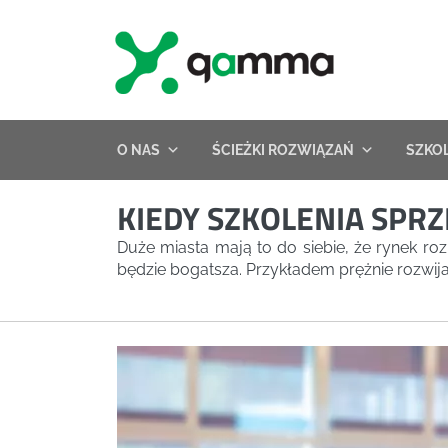
Skip
to
content
O NAS
ŚCIEŻKI ROZWIĄZAŃ
SZKO
KIEDY SZKOLENIA SPR
Duże miasta mają to do siebie, że rynek ro
będzie bogatsza. Przykładem prężnie rozwija