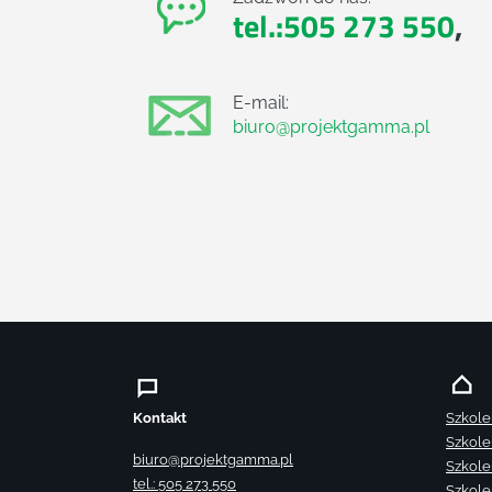
tel.:505 273 550
,
E-mail:
biuro@projektgamma.pl
Kontakt
Szkole
Szkole
biuro@projektgamma.pl
Szkole
tel.: 505 273 550
Szkole