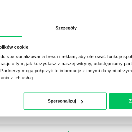
OJEKTOWYCH W ZWINNEJ METODYCE?
Szczegóły
rojektami) to szereg czynności mających na celu zrealizowa
im osoby wchodzące w skład specjalnych zespołów projekto
stw.
 plików cookie
do spersonalizowania treści i reklam, aby oferować funkcje sp
Ć PRACOWNICY ZESPOŁU PROJEKTOWEGO?
ormacje o tym, jak korzystasz z naszej witryny, udostępniamy p
iększej (i mniejszej) firmie pojęcie związane z realizacją pr
Partnerzy mogą połączyć te informacje z innymi danymi otrzym
 choć raz się z nim spotkała.
nia z ich usług.
POWINIEN MIEĆ BRYGADZISTA?
Spersonalizuj
Z
tałconych i kompetentnych pracowników nie będzie w stani
iego kierownictwa. Zawsze niezbędna jest osoba nadzorując