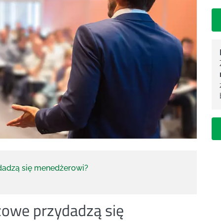
dadzą się menedżerowi?
żowe przydadzą się