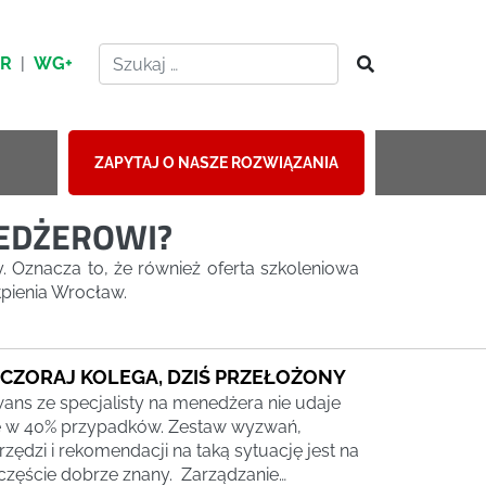
HR
|
WG+
ZAPYTAJ O NASZE ROZWIĄZANIA
NEDŻEROWI?
. Oznacza to, że również oferta szkoleniowa
tpienia Wrocław.
CZORAJ KOLEGA, DZIŚ PRZEŁOŻONY
ans ze specjalisty na menedżera nie udaje
ę w 40% przypadków. Zestaw wyzwań,
rzędzi i rekomendacji na taką sytuację jest na
częście dobrze znany. Zarządzanie…