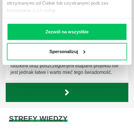
otrzymanymi od Ciebie lub uzyskanymi podczas
korzystania z ich usług.
Zezwól na wszystkie
JAKĄ METODĘ ZARZĄDZANIA POWINIEN ZNAĆ
KAŻDY MENEDŻER?
Spersonalizuj
Istnieje wiele metod zarządzania, które mogą okazać
się niezwykle przydatne. Zarządzanie zasobami
ludzkimi oraz poszczególnymi etapami projektu nie
jest jednak łatwe i warto mieć tego świadomość.
STREFY WIEDZY