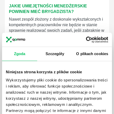
JAKIE UMIEJĘTNOŚCI MENEDŻERSKIE
POWINIEN MIEĆ BRYGADZISTA?
Nawet zespół złożony z doskonale wykształconych i
kompetentnych pracowników nie będzie w stanie
sprawnie realizować swoich zadań, jeśli zabraknie w
nim odpowiedniego kierownictwa. Zawsze
niezbędna jest osoba nadzorująca wszystkie
czynności wykonywane przez pracowników.
Zgoda
Szczegóły
O plikach cookies
Niniejsza strona korzysta z plików cookie
Wykorzystujemy pliki cookie do spersonalizowania treści
JAK BRYGADZISTA MOŻE ROZWINĄĆ SWOJE
i reklam, aby oferować funkcje społecznościowe i
KOMPETENCJE MENEDŻERSKIE?
analizować ruch w naszej witrynie. Informacje o tym, jak
Menedżer to niezwykle ważne stanowisko w każdej
korzystasz z naszej witryny, udostępniamy partnerom
firmie. Osoba je pełniąca jest w pełni odpowiedzialna
społecznościowym, reklamowym i analitycznym.
za realizację działań podległych mu osób oraz
Partnerzy mogą połączyć te informacje z innymi danymi
działu.