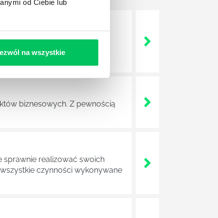
anymi od Ciebie lub
nie wszystkich związanych z
wych, a ich praca stanowi
ezwól na wszystkie
ojektów biznesowych. Z pewnością
e sprawnie realizować swoich
a wszystkie czynności wykonywane