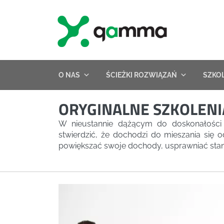
Skip
to
content
O NAS
ŚCIEŻKI ROZWIĄZAŃ
SZKO
ORYGINALNE SZKOLENI
W nieustannie dążącym do doskonałości
stwierdzić, że dochodzi do mieszania się o
powiększać swoje dochody, usprawniać stan