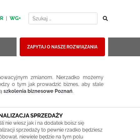
HR
|
WG+
ZAPYTAJ O NASZE ROZWIĄZANIA
innowacyjnym zmianom. Nierzadko możemy
iedzy o tym jak prowadzić biznes, aby stale
dą
szkolenia biznesowe Poznań
.
INALIZACJA SPRZEDAŻY
śli nie wiesz jak i na dodatek boisz się
nalizacji sprzedaży to pewnie rzadko będziesz
óbował, niewiele będzie na tym polu