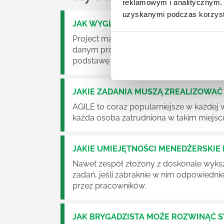
reklamowym i analitycznym. 
uzyskanymi podczas korzysta
JAK WYGLĄDA PRACA ZESPOŁÓW PR
Project management (czyli zarządzanie p
danym projektem założeń. Zajmują się n
podstawę działalności wielu przedsiębior
JAKIE ZADANIA MUSZĄ ZREALIZOWA
AGILE to coraz popularniejsze w każdej w
każda osoba zatrudniona w takim miejscu
JAKIE UMIEJĘTNOŚCI MENEDŻERSKIE 
Nawet zespół złożony z doskonale wyksz
zadań, jeśli zabraknie w nim odpowiedn
przez pracowników.
JAK BRYGADZISTA MOŻE ROZWINĄĆ 