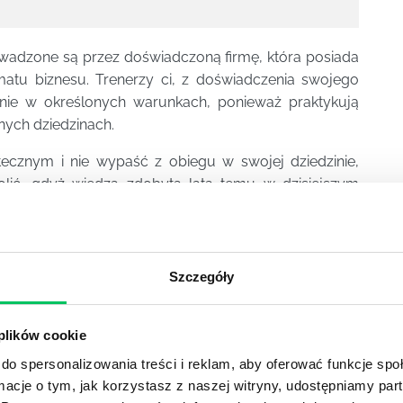
adzone są przez doświadczoną firmę, która posiada
matu biznesu. Trenerzy ci, z doświadczenia swojego
znie w określonych warunkach, ponieważ praktykują
nych dziedzinach.
tecznym i nie wypaść z obiegu w swojej dziedzinie,
kolić, gdyż wiedza zdobyta lata temu w dzisiejszym
one dla tych wszystkich osób którzy myślą o dalszym
Szczegóły
 plików cookie
YKUŁY
do spersonalizowania treści i reklam, aby oferować funkcje sp
ormacje o tym, jak korzystasz z naszej witryny, udostępniamy p