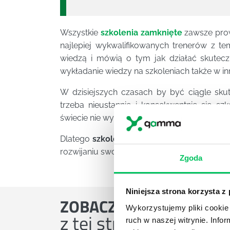
Wszystkie
szkolenia zamknięte
zawsze prow
najlepiej wykwalifikowanych trenerów z te
wiedzą i mówią o tym jak działać skutec
wykładanie wiedzy na szkoleniach także w in
W dzisiejszych czasach by być ciągle sku
trzeba nieustannie i konsekwentnie się sz
świecie nie wystarczy, by być ciągle na topie.
Dlatego
szkolenia biznesowe
są niezastąpi
rozwijaniu swojego interesu.
Zgoda
Niniejsza strona korzysta z
ZOBACZ
OSTATNIE ART
Wykorzystujemy pliki cookie 
z tej strefy wiedzy
ruch w naszej witrynie. Inf