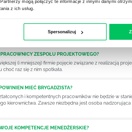
Partnerzy mogą połączyć te informacje z innymi danymi otrzym
nia z ich usług.
OJEKTOWYCH W ZWINNEJ METODYCE?
rojektami) to szereg czynności mających na celu zrealizowa
im osoby wchodzące w skład specjalnych zespołów projekto
Spersonalizuj
Z
stw.
Ć PRACOWNICY ZESPOŁU PROJEKTOWEGO?
iększej (i mniejszej) firmie pojęcie związane z realizacją pr
 choć raz się z nim spotkała.
POWINIEN MIEĆ BRYGADZISTA?
tałconych i kompetentnych pracowników nie będzie w stani
iego kierownictwa. Zawsze niezbędna jest osoba nadzorując
SWOJE KOMPETENCJE MENEDŻERSKIE?