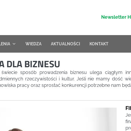
Newsletter 
LENIA
WIEDZA
AKTUALNOŚCI
KONTAKT
A DLA BIZNESU
 świecie sposób prowadzenia biznesu ulega ciągłym 
dmiennych rzeczywistości i kultur. Jeśli nie mamy dość w
owiska pracy oraz sprostać konkurencji potrzebne nam bę
F
Je
fi
pr