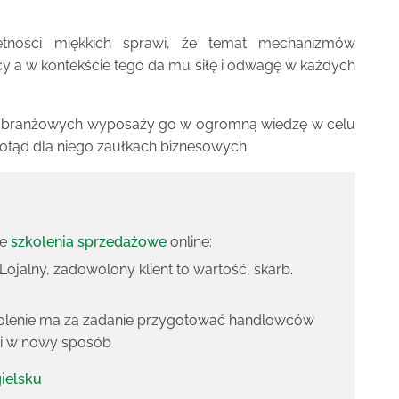
ętności miękkich sprawi, że temat mechanizmów
 a w kontekście tego da mu siłę i odwagę w każdych
ch branżowych wyposaży go w ogromną wiedzę w celu
otąd dla niego zaułkach biznesowych.
ze
szkolenia sprzedażowe
online:
 Lojalny, zadowolony klient to wartość, skarb.
kolenie ma za zadanie przygotować handlowców
mi w nowy sposób
gielsku