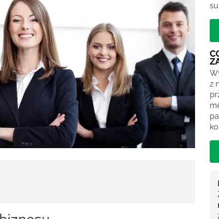
su
C
Z
Wy
z 
pr
me
pa
ko
 biznesu