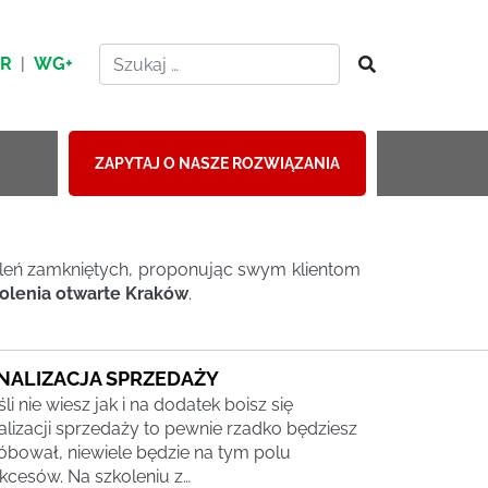
HR
|
WG+
ZAPYTAJ O NASZE ROZWIĄZANIA
koleń zamkniętych, proponując swym klientom
olenia otwarte Kraków
.
INALIZACJA SPRZEDAŻY
śli nie wiesz jak i na dodatek boisz się
nalizacji sprzedaży to pewnie rzadko będziesz
óbował, niewiele będzie na tym polu
kcesów. Na szkoleniu z…