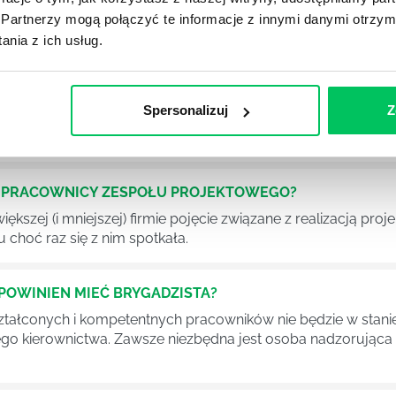
Partnerzy mogą połączyć te informacje z innymi danymi otrzym
nia z ich usług.
OJEKTOWYCH W ZWINNEJ METODYCE?
rojektami) to szereg czynności mających na celu zrealizowa
Spersonalizuj
Z
im osoby wchodzące w skład specjalnych zespołów projekto
stw.
Ć PRACOWNICY ZESPOŁU PROJEKTOWEGO?
iększej (i mniejszej) firmie pojęcie związane z realizacją pr
 choć raz się z nim spotkała.
POWINIEN MIEĆ BRYGADZISTA?
tałconych i kompetentnych pracowników nie będzie w stani
iego kierownictwa. Zawsze niezbędna jest osoba nadzorując