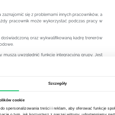
 zaznajomić się z problemami innych pracowników, a
 każdy pracownik może wykorzystać podczas pracy w
z doświadczoną oraz wykwalifikowaną kadrę trenerów
wodowe.
y muszą uwzględnić funkcję integracyjną grupy. Jest
y kompetencji miękkich.
t podczas ćwiczeń wymagających otwartości oraz
dojść do problemu z otwarciem się uczestników na
Szczegóły
 plików cookie
YKUŁY
do spersonalizowania treści i reklam, aby oferować funkcje sp
ormacje o tym, jak korzystasz z naszej witryny, udostępniamy p