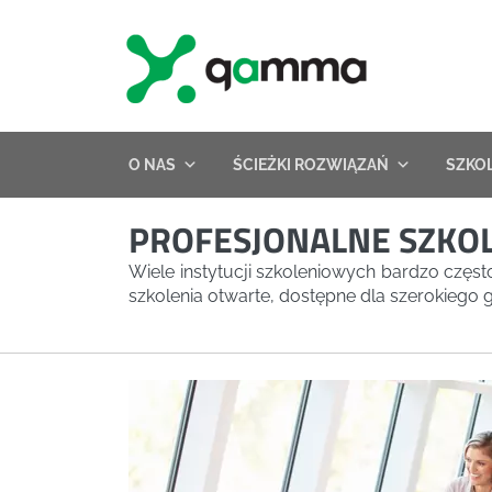
Skip
to
content
O NAS
ŚCIEŻKI ROZWIĄZAŃ
SZKO
PROFESJONALNE SZKOL
Wiele instytucji szkoleniowych bardzo częs
szkolenia otwarte, dostępne dla szerokiego 