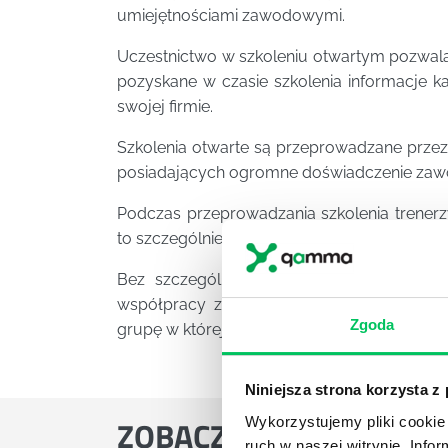
umiejętnościami zawodowymi.
Uczestnictwo w szkoleniu otwartym pozwala
pozyskane w czasie szkolenia informacje
swojej firmie.
Szkolenia otwarte są przeprowadzane prze
posiadających ogromne doświadczenie za
Podczas przeprowadzania szkolenia trenerz
to szczególnie istotne, gdy szkolenie dotycz
Bez szczególnego zadbania o ten aspek
współpracy z innymi uczestnikami może 
Zgoda
grupę w której uczestniczą.
Niniejsza strona korzysta z
ZOBACZ
OSTATNIE ART
Wykorzystujemy pliki cookie 
ruch w naszej witrynie. Inf