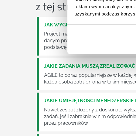
z tej strefy wiedzy
reklamowym i analitycznym. 
uzyskanymi podczas korzysta
JAK WYGLĄDA PRACA ZESPOŁÓW PR
Project management (czyli zarządzanie p
danym projektem założeń. Zajmują się n
podstawę działalności wielu przedsiębior
JAKIE ZADANIA MUSZĄ ZREALIZOWA
AGILE to coraz popularniejsze w każdej w
każda osoba zatrudniona w takim miejscu
JAKIE UMIEJĘTNOŚCI MENEDŻERSKIE 
Nawet zespół złożony z doskonale wyksz
zadań, jeśli zabraknie w nim odpowiedn
przez pracowników.