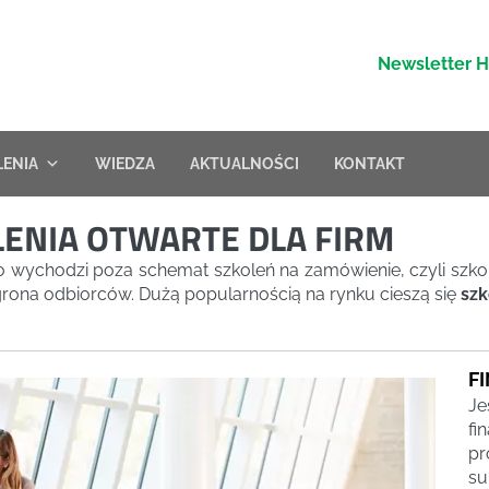
Newsletter 
LENIA
WIEDZA
AKTUALNOŚCI
KONTAKT
ENIA OTWARTE DLA FIRM
to wychodzi poza schemat szkoleń na zamówienie, czyli sz
grona odbiorców. Dużą popularnością na rynku cieszą się
szk
F
Je
fi
pr
su