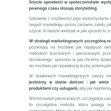
Snucie opowieści w społeczeństwie wyst
pewnego czasu stosują storytelling.
Szkolenie z możliwości jego wykorzystania 
zespół marketingu pozna zarówno zalety jak 
użycie, to będzie wiedział w jaki sposób to z
W strategii marketingowych szczególną r
pozwalają na możliwie jak najlepsze okre
metodom ilościowym i jakościowym przep
docelowego, sposobu w jaki chcemy działa
do możliwie jak największej liczby potencjaln
W działaniach marketingowych należy możl
jesteśmy w stanie dotrzeć
i
jak wiele
produktami czy usługami,
aby jak najintens
Wśród badań jakościowych, szczególną u
to szczególna metoda, która polega na
społeczności. Mogą to być na przykład w