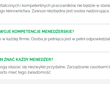
tałconych i kompetentnych pracowników nie będzie w stani
iego kierownictwa. Zawsze niezbędna jest osoba nadzorując
SWOJE KOMPETENCJE MENEDŻERSKIE?
 każdej firmie. Osoba je pełniąca jest w pełni odpowiedzialn
EN ZNAĆ KAŻDY MENEDŻER?
 mogą okazać się niezwykle przydatne. Zarządzanie zasobami
 warto mieć tego świadomość.