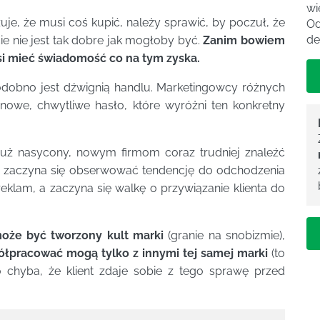
wi
uje, że musi coś kupić, należy sprawić, by poczuł, że
Od
de
e nie jest tak dobre jak mogłoby być.
Zanim bowiem
i mieć świadomość co na tym zyska.
podobno jest dźwignią handlu. Marketingowcy różnych
 nowe, chwytliwe hasło, które wyróżni ten konkretny
 już nasycony, nowym firmom coraz trudniej znaleźć
łu zaczyna się obserwować tendencję do odchodzenia
klam, a zaczyna się walkę o przywiązanie klienta do
oże być tworzony kult marki
(granie na snobizmie),
ółpracować mogą tylko z innymi tej samej marki
(to
no chyba, że klient zdaje sobie z tego sprawę przed