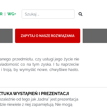
HR
|
WG+
ZAPYTAJ O NASZE ROZWIĄZANIA
danego przedmiotu, czy usługi jego życie nie
iadomość co na tym zyska. I tu naprzeciw
i troją, by wymyślić nowe, chwytliwe hasło,
ZTUKA WYSTĄPIEŃ I PREZENTACJI
ezależnie od tego jak „ładna” jest prezentacja
dzie niewiele z niej zapamiętują. Nie mogą