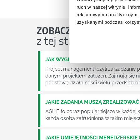
ruch w naszej witrynie. Inf
reklamowym i analitycznym. 
uzyskanymi podczas korzysta
ZOBACZ
OSTATNIE ART
z tej strefy wiedzy
JAK WYGLĄDA PRACA ZESPOŁÓW PR
Project management (czyli zarządzanie p
danym projektem założeń. Zajmują się n
podstawę działalności wielu przedsiębior
JAKIE ZADANIA MUSZĄ ZREALIZOWA
AGILE to coraz popularniejsze w każdej w
każda osoba zatrudniona w takim miejscu
JAKIE UMIEJĘTNOŚCI MENEDŻERSKIE 