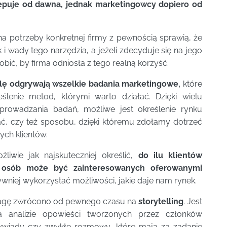
ępuje od dawna, jednak marketingowcy dopiero od
na potrzeby konkretnej firmy z pewnością sprawią, że
i wady tego narzędzia, a jeżeli zdecyduje się na jego
robić, by firma odniosła z tego realną korzyść.
olę odgrywają wszelkie badania marketingowe,
które
ślenie metod, którymi warto działać. Dzięki wielu
rowadzania badań, możliwe jest określenie rynku
ć, czy też sposobu, dzięki któremu zdołamy dotrzeć
ych klientów.
iwie jak najskuteczniej określić,
do ilu klientów
 osób może być zainteresowanych oferowanymi
ywniej wykorzystać możliwości, jakie daje nam rynek.
wagę zwrócono od pewnego czasu na
storytelling
. Jest
 analizie opowieści tworzonych przez członków
ywiady czy zwykłe rozmowy, które mają za zadanie