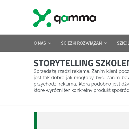
Skip
to
content
O NAS
ŚCIEŻKI ROZWIĄZAŃ
SZKO
STORYTELLING SZKOLE
Sprzedażą rządzi reklama. Zanim klient pocz
jest tak dobre jak mogłoby być. Zanim b
przychodzi reklama, która podobno jest dźw
które wyróżni ten konkretny produkt spośr