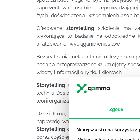
zaprezentować osobie przeprowadzającej b
życia, doświadczenia i wspomnienia osób b
Oferowane
storytelling
szkolenie ma za
wykonującą to badanie na odpowiednie k
analizowanie i wyciąganie wniosków.
Bez wątpienia metoda ta nie należy do najp
badania przeprowadzone w umiejętny sposó
wiedzy i informacji o rynku i klientach.
Storytelling
szkolenie pozwala również na
techniki. Doskonale bowiem sprawdza się ba
teorii organizacji.
Zgoda
Dzięki temu, że osoba przeprowadzająca
naprawdę wartościowe informacje, które 
Storytelling
stał się wspaniałą metodą, szer
Niniejsza strona korzysta z
coraz częściej stanowi ona ważną metodę 
Wykorzystujemy pliki cookie 