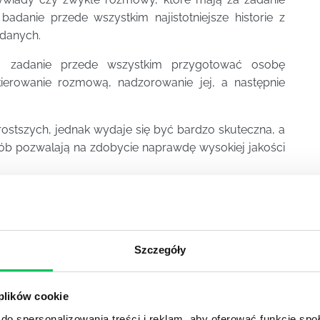
adanie przede wszystkim najistotniejsze historie z
adanych.
 zadanie przede wszystkim przygotować osobę
ierowanie rozmową, nadzorowanie jej, a następnie
rostszych, jednak wydaje się być bardzo skuteczna, a
b pozwalają na zdobycie naprawdę wysokiej jakości
 znaczne zwiększenie możliwości wykorzystania tej
daniach socjologicznych, ale również w zarządzaniu i
Szczegóły
 badanie nie ingeruje w opowieści, można zyskać
doskonale można następnie wykorzystać w biznesie
oko docenianą, z której wiele osób chętnie korzysta i
 plików cookie
badawczą.
do spersonalizowania treści i reklam, aby oferować funkcje sp