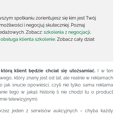
rwszym spotkaniu zorientujesz się kim jest Twój
żliwości i negocjuj skuteczniej. Poznaj
zedażowych. Zobacz:
szkolenia z negocjacji
,
 obsługa klienta szkolenie
. Zobacz cały dział:
tórą klient będzie chciał się utożsamiać.
I w ten
o, który znany jest od lat, ale realnie w reklamach
 jak snucie opowieści, czyli nie tylko sama reklama
nie tego w jakąś historię (i nie chodzi tu o product
mie telewizyjnym).
 przez jeden z serwisów aukcyjnych – chyba każdy