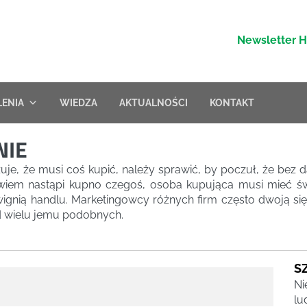
Newsletter 
LENIA
WIEDZA
AKTUALNOŚCI
KONTAKT
NIE
uje, że musi coś kupić, należy sprawić, by poczuł, że bez 
owiem nastąpi kupno czegoś, osoba kupująca musi mieć św
ignią handlu. Marketingowcy różnych firm często dwoją się 
ód wielu jemu podobnych.
S
Ni
lu