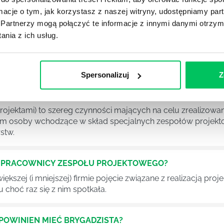
ormacje o tym, jak korzystasz z naszej witryny, udostępniamy p
Partnerzy mogą połączyć te informacje z innymi danymi otrzym
nia z ich usług.
YKUŁY
Spersonalizuj
Z
OJEKTOWYCH W ZWINNEJ METODYCE?
rojektami) to szereg czynności mających na celu zrealizowa
im osoby wchodzące w skład specjalnych zespołów projekto
stw.
Ć PRACOWNICY ZESPOŁU PROJEKTOWEGO?
iększej (i mniejszej) firmie pojęcie związane z realizacją pr
 choć raz się z nim spotkała.
POWINIEN MIEĆ BRYGADZISTA?