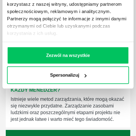
korzystasz z naszej witryny, udostępniamy partnerom
JAK BRYGADZISTA MOŻE ROZWINĄĆ SWOJE
społecznościowym, reklamowym i analitycznym.
KOMPETENCJE MENEDŻERSKIE?
Partnerzy mogą połączyć te informacje z innymi danymi
Menedżer to niezwykle ważne stanowisko w każdej
otrzymanymi od Ciebie lub uzyskanymi podczas
firmie. Osoba je pełniąca jest w pełni odpowiedzialna
korzystania z ich usług.
za realizację działań podległych mu osób oraz
działu.
Zezwól na wszystkie
Spersonalizuj
JAKĄ METODĘ ZARZĄDZANIA POWINIEN ZNAĆ
KAŻDY MENEDŻER?
Istnieje wiele metod zarządzania, które mogą okazać
się niezwykle przydatne. Zarządzanie zasobami
ludzkimi oraz poszczególnymi etapami projektu nie
jest jednak łatwe i warto mieć tego świadomość.