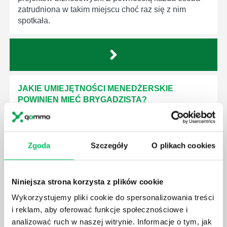
zatrudniona w takim miejscu choć raz się z nim
spotkała.
JAKIE UMIEJĘTNOŚCI MENEDŻERSKIE
POWINIEN MIEĆ BRYGADZISTA?
Nawet zespół złożony z doskonale wykształconych i
kompetentnych pracowników nie będzie w stanie
sprawnie realizować swoich zadań, jeśli zabraknie w
Zgoda
Szczegóły
O plikach cookies
nim odpowiedniego kierownictwa. Zawsze
niezbędna jest osoba nadzorująca wszystkie
czynności wykonywane przez pracowników.
Niniejsza strona korzysta z plików cookie
Wykorzystujemy pliki cookie do spersonalizowania treści
i reklam, aby oferować funkcje społecznościowe i
analizować ruch w naszej witrynie. Informacje o tym, jak