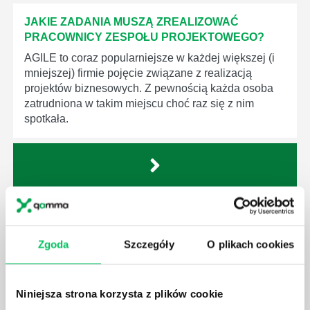
JAKIE ZADANIA MUSZĄ ZREALIZOWAĆ
PRACOWNICY ZESPOŁU PROJEKTOWEGO?
AGILE to coraz popularniejsze w każdej większej (i
mniejszej) firmie pojęcie związane z realizacją
projektów biznesowych. Z pewnością każda osoba
zatrudniona w takim miejscu choć raz się z nim
spotkała.
JAKIE UMIEJĘTNOŚCI MENEDŻERSKIE
POWINIEN MIEĆ BRYGADZISTA?
Zgoda
Szczegóły
O plikach cookies
Nawet zespół złożony z doskonale wykształconych i
kompetentnych pracowników nie będzie w stanie
sprawnie realizować swoich zadań, jeśli zabraknie w
Niniejsza strona korzysta z plików cookie
nim odpowiedniego kierownictwa. Zawsze
niezbędna jest osoba nadzorująca wszystkie