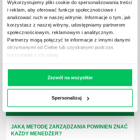
Wykorzystujemy pliki cookie do spersonalizowania treści
czynności wykonywane przez pracowników.
i reklam, aby oferować funkcje społecznościowe i
analizować ruch w naszej witrynie. Informacje o tym, jak
korzystasz z naszej witryny, udostępniamy partnerom
społecznościowym, reklamowym i analitycznym.
Partnerzy mogą połączyć te informacje z innymi danymi
otrzymanymi od Ciebie lub uzyskanymi podczas
JAK BRYGADZISTA MOŻE ROZWINĄĆ SWOJE
korzystania z ich usług.
KOMPETENCJE MENEDŻERSKIE?
Menedżer to niezwykle ważne stanowisko w każdej
firmie. Osoba je pełniąca jest w pełni odpowiedzialna
Zezwól na wszystkie
za realizację działań podległych mu osób oraz
działu.
Spersonalizuj
JAKĄ METODĘ ZARZĄDZANIA POWINIEN ZNAĆ
KAŻDY MENEDŻER?