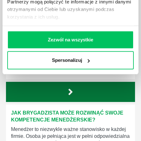
Partnerzy mogą połączyć te informacje z innymi danymi
otrzymanymi od Ciebie lub uzyskanymi podczas
korzystania z ich usług.
JAKIE UMIEJĘTNOŚCI MENEDŻERSKIE
POWINIEN MIEĆ BRYGADZISTA?
Nawet zespół złożony z doskonale wykształconych i
Zezwól na wszystkie
kompetentnych pracowników nie będzie w stanie
sprawnie realizować swoich zadań, jeśli zabraknie w
nim odpowiedniego kierownictwa. Zawsze
Spersonalizuj
niezbędna jest osoba nadzorująca wszystkie
czynności wykonywane przez pracowników.
JAK BRYGADZISTA MOŻE ROZWINĄĆ SWOJE
KOMPETENCJE MENEDŻERSKIE?
Menedżer to niezwykle ważne stanowisko w każdej
firmie. Osoba je pełniąca jest w pełni odpowiedzialna