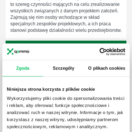
to szereg czynności mających na celu zrealizowanie
wszystkich związanych z danym projektem założeń.
Zajmują się nim osoby wchodzące w skład
specjalnych zespołów projektowych, a ich praca
stanowi podstawę działalności wielu przedsiębiorstw.
Zgoda
Szczegóły
O plikach cookies
JAKIE ZADANIA MUSZĄ ZREALIZOWAĆ
PRACOWNICY ZESPOŁU PROJEKTOWEGO?
AGILE to coraz popularniejsze w każdej większej (i
Niniejsza strona korzysta z plików cookie
mniejszej) firmie pojęcie związane z realizacją
projektów biznesowych. Z pewnością każda osoba
Wykorzystujemy pliki cookie do spersonalizowania treści
zatrudniona w takim miejscu choć raz się z nim
i reklam, aby oferować funkcje społecznościowe i
spotkała.
analizować ruch w naszej witrynie. Informacje o tym, jak
korzystasz z naszej witryny, udostępniamy partnerom
społecznościowym, reklamowym i analitycznym.