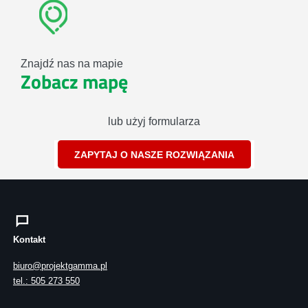
Znajdź nas na mapie
Zobacz mapę
lub użyj formularza
ZAPYTAJ O NASZE ROZWIĄZANIA
Kontakt
biuro@projektgamma.pl
tel.: 505 273 550