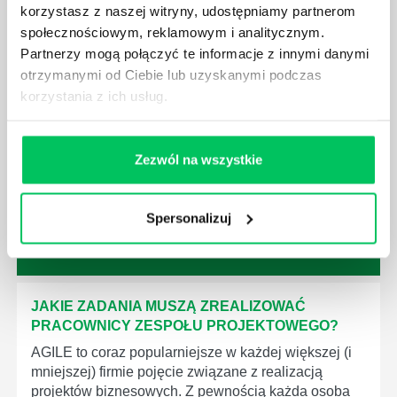
korzystasz z naszej witryny, udostępniamy partnerom
społecznościowym, reklamowym i analitycznym.
JAK WYGLĄDA PRACA ZESPOŁÓW
Partnerzy mogą połączyć te informacje z innymi danymi
PROJEKTOWYCH W ZWINNEJ METODYCE?
otrzymanymi od Ciebie lub uzyskanymi podczas
Project management (czyli zarządzanie projektami)
korzystania z ich usług.
to szereg czynności mających na celu zrealizowanie
wszystkich związanych z danym projektem założeń.
Zajmują się nim osoby wchodzące w skład
Zezwól na wszystkie
specjalnych zespołów projektowych, a ich praca
stanowi podstawę działalności wielu przedsiębiorstw.
Spersonalizuj
JAKIE ZADANIA MUSZĄ ZREALIZOWAĆ
PRACOWNICY ZESPOŁU PROJEKTOWEGO?
AGILE to coraz popularniejsze w każdej większej (i
mniejszej) firmie pojęcie związane z realizacją
projektów biznesowych. Z pewnością każda osoba