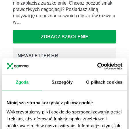
nie zapłacisz za szkolenie. Chcesz poczuć smak
prawdziwych negocjacji? Posiadasz silną
motywację do poznania swoich obszarów rozwoju
w…
ZOBACZ SZKOLENIE
NEWSLETTER HR
Zapisz się na nasz
narzędziowy newsletter
dla praktyków HR
. Rozwijaj się z partnerem,
który naprawdę rozumie HR i biznes
Zgoda
Szczegóły
O plikach cookies
ZAPISZ SIĘ
Niniejsza strona korzysta z plików cookie
Wykorzystujemy pliki cookie do spersonalizowania treści
i reklam, aby oferować funkcje społecznościowe i
ZOBACZ
OSTATNIE ARTYKUŁY
analizować ruch w naszej witrynie. Informacje o tym, jak
z tej strefy wiedzy