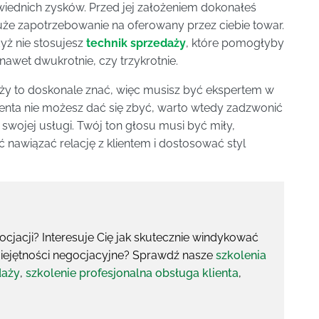
wiednich zysków. Przed jej założeniem dokonałeś
uże zapotrzebowanie na oferowany przez ciebie towar.
ż nie stosujesz
technik sprzedaży
, które pomogłyby
awet dwukrotnie, czy trzykrotnie.
ży to doskonale znać, więc musisz być ekspertem w
enta nie możesz dać się zbyć, warto wtedy zadzwonić
swojej usługi. Twój ton głosu musi być miły,
 nawiązać relację z klientem i dostosować styl
acji? Interesuje Cię jak skutecznie windykować
iejętności negocjacyjne? Sprawdź nasze
szkolenia
daży
,
szkolenie profesjonalna obsługa klienta
,