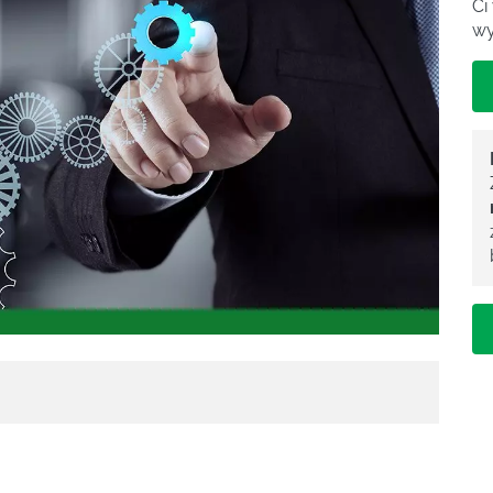
Ci
wy