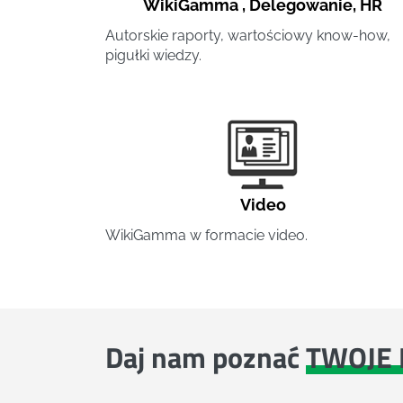
WikiGamma
,
Delegowanie
,
HR
Autorskie raporty, wartościowy know-how,
pigułki wiedzy.
Video
WikiGamma w formacie video.
Daj nam poznać
TWOJE 