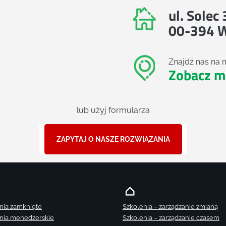
ul. Solec
00-394 
Znajdź nas na 
Zobacz m
lub użyj formularza
ZAPYTAJ O NASZE ROZWIĄZANIA
nia zamknięte
Szkolenia – zarządzanie zmianą
nia menedżerskie
Szkolenia – zarządzanie czasem