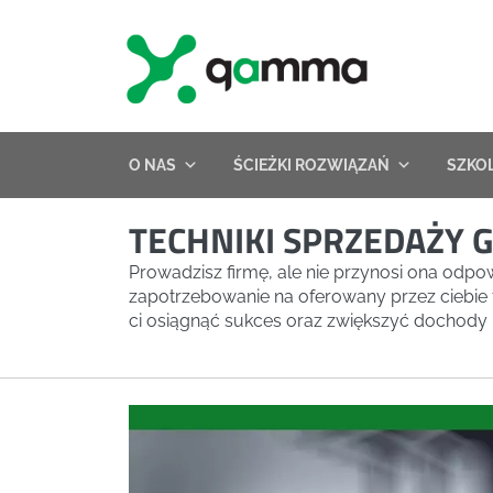
Skip
to
content
O NAS
ŚCIEŻKI ROZWIĄZAŃ
SZKO
TECHNIKI SPRZEDAŻY
Prowadzisz firmę, ale nie przynosi ona odp
zapotrzebowanie na oferowany przez ciebie 
ci osiągnąć sukces oraz zwiększyć dochody n