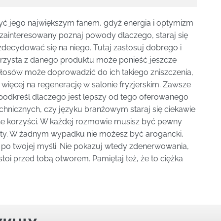
yć jego największym fanem, gdyż energia i optymizm
est zainteresowany poznaj powody dlaczego, staraj się
decydować się na niego. Tutaj zastosuj dobrego i
skorzysta z danego produktu może ponieść jeszcze
włosów może doprowadzić do ich takiego zniszczenia,
 więcej na regenerację w salonie fryzjerskim. Zawsze
 podkreśl dlaczego jest lepszy od tego oferowanego
technicznych, czy języku branżowym staraj się ciekawie
ne korzyści. W każdej rozmowie musisz być pewny
arty. W żadnym wypadku nie możesz być arogancki,
 po twojej myśli. Nie pokazuj wtedy zdenerwowania,
stoi przed tobą otworem. Pamiętaj też, że to ciężka