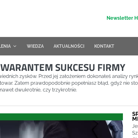
Newsletter 
LENIA
WIEDZA
AKTUALNOŚCI
KONTAKT
 GWARANTEM SUKCESU FIRMY
owiednich zysków. Przed jej założeniem dokonałeś analizy ry
towar. Zatem prawdopodobnie popełniasz błąd, gdyż nie sto
awet dwukrotnie, czy trzykrotnie.
S
M
Je
Sz