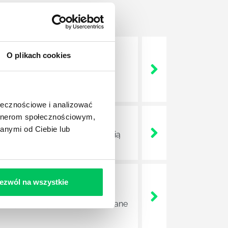
O plikach cookies
nie wszystkich związanych z
wych, a ich praca stanowi
ołecznościowe i analizować
artnerom społecznościowym,
anymi od Ciebie lub
ojektów biznesowych. Z pewnością
ezwól na wszystkie
e sprawnie realizować swoich
a wszystkie czynności wykonywane