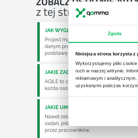
ZOBACZ
OSTATNIE ART
z tej strefy wiedzy
JAK WYGLĄDA PRACA ZESPOŁÓW PR
Zgoda
Project management (czyli zarządzanie p
danym projektem założeń. Zajmują się n
podstawę działalności wielu przedsiębior
Niniejsza strona korzysta z
Wykorzystujemy pliki cookie 
ruch w naszej witrynie. Inf
JAKIE ZADANIA MUSZĄ ZREALIZOWA
reklamowym i analitycznym. 
AGILE to coraz popularniejsze w każdej w
uzyskanymi podczas korzysta
każda osoba zatrudniona w takim miejscu
JAKIE UMIEJĘTNOŚCI MENEDŻERSKIE 
Nawet zespół złożony z doskonale wyksz
zadań, jeśli zabraknie w nim odpowiedn
przez pracowników.