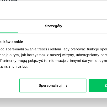
YKUŁY
OJEKTOWYCH W ZWINNEJ METODYCE?
Szczegóły
rojektami) to szereg czynności mających na celu zrealizowa
im osoby wchodzące w skład specjalnych zespołów projekto
stw.
 plików cookie
do spersonalizowania treści i reklam, aby oferować funkcje sp
ormacje o tym, jak korzystasz z naszej witryny, udostępniamy p
Ć PRACOWNICY ZESPOŁU PROJEKTOWEGO?
Partnerzy mogą połączyć te informacje z innymi danymi otrzym
iększej (i mniejszej) firmie pojęcie związane z realizacją pr
nia z ich usług.
 choć raz się z nim spotkała.
POWINIEN MIEĆ BRYGADZISTA?
Spersonalizuj
Z
tałconych i kompetentnych pracowników nie będzie w stani
iego kierownictwa. Zawsze niezbędna jest osoba nadzorując