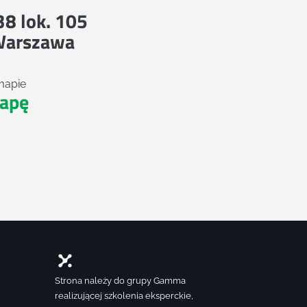
 38 lok. 105
Warszawa
mapie
apę
Strona należy do grupy Gamma
realizującej szkolenia eksperckie,