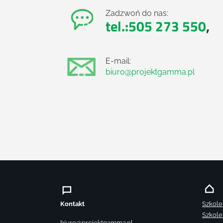
Zadzwoń do nas:
tel.:505 273 550
,
E-mail:
biuro@projektgamma.pl
Kontakt
Szkole
Szkole
biuro@projektgamma.pl