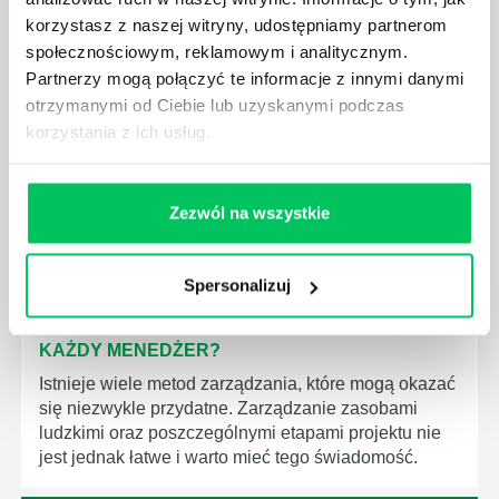
korzystasz z naszej witryny, udostępniamy partnerom
JAK BRYGADZISTA MOŻE ROZWINĄĆ SWOJE
społecznościowym, reklamowym i analitycznym.
KOMPETENCJE MENEDŻERSKIE?
Partnerzy mogą połączyć te informacje z innymi danymi
Menedżer to niezwykle ważne stanowisko w każdej
otrzymanymi od Ciebie lub uzyskanymi podczas
firmie. Osoba je pełniąca jest w pełni odpowiedzialna
korzystania z ich usług.
za realizację działań podległych mu osób oraz
działu.
Zezwól na wszystkie
Spersonalizuj
JAKĄ METODĘ ZARZĄDZANIA POWINIEN ZNAĆ
KAŻDY MENEDŻER?
Istnieje wiele metod zarządzania, które mogą okazać
się niezwykle przydatne. Zarządzanie zasobami
ludzkimi oraz poszczególnymi etapami projektu nie
jest jednak łatwe i warto mieć tego świadomość.