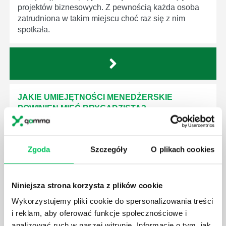
projektów biznesowych. Z pewnością każda osoba
zatrudniona w takim miejscu choć raz się z nim
spotkała.
JAKIE UMIEJĘTNOŚCI MENEDŻERSKIE
POWINIEN MIEĆ BRYGADZISTA?
Nawet zespół złożony z doskonale wykształconych i
kompetentnych pracowników nie będzie w stanie
sprawnie realizować swoich zadań, jeśli zabraknie w
Zgoda
Szczegóły
O plikach cookies
nim odpowiedniego kierownictwa. Zawsze
niezbędna jest osoba nadzorująca wszystkie
czynności wykonywane przez pracowników.
Niniejsza strona korzysta z plików cookie
Wykorzystujemy pliki cookie do spersonalizowania treści
i reklam, aby oferować funkcje społecznościowe i
analizować ruch w naszej witrynie. Informacje o tym, jak