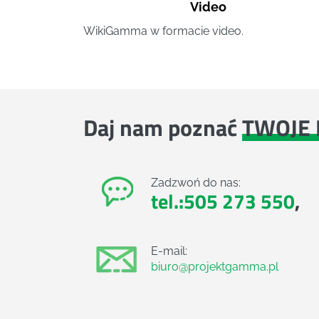
Video
WikiGamma w formacie video.
Daj nam poznać
TWOJE 
Zadzwoń do nas:
tel.:505 273 550
,
E-mail:
biuro@projektgamma.pl