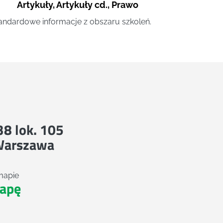
Artykuły
,
Artykuły cd.
,
Prawo
andardowe informacje z obszaru szkoleń.
 38 lok. 105
Warszawa
mapie
apę