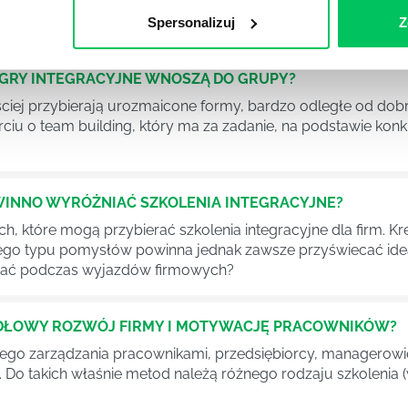
 firmie i wcale nie musi ona sprowadzać się do wspólnego sp
Spersonalizuj
Z
O GRY INTEGRACYJNE WNOSZĄ DO GRUPY?
ęściej przybierają urozmaicone formy, bardzo odległe od d
rciu o team building, który ma za zadanie, na podstawie ko
WINNO WYRÓŻNIAĆ SZKOLENIA INTEGRACYJNE?
ch, które mogą przybierać szkolenia integracyjne dla firm
go typu pomysłów powinna jednak zawsze przyświecać idea
ydać podczas wyjazdów firmowych?
IDŁOWY ROZWÓJ FIRMY I MOTYWACJĘ PRACOWNIKÓW?
zego zarządzania pracownikami, przedsiębiorcy, managerowie 
. Do takich właśnie metod należą różnego rodzaju szkolenia (