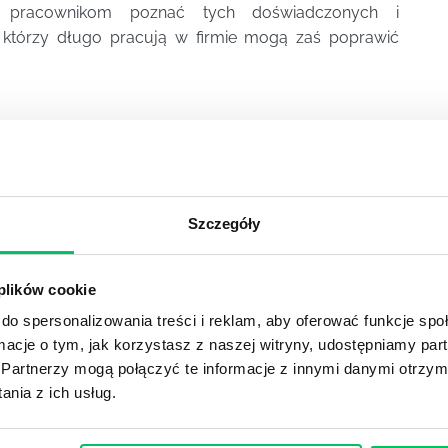
 pracownikom poznać tych doświadczonych i
, którzy długo pracują w firmie mogą zaś poprawić
YKUŁY
Szczegóły
 NA RYNKU
 plików cookie
i cele pozostają bez zmian! 2007 rok obfituje w ważne wydarze
krainą będą współorganizować piłkarskie Mistrzostwa Europ
do spersonalizowania treści i reklam, aby oferować funkcje sp
lskiej publiczności śpiewają członkowie The Rolling Stones o
ormacje o tym, jak korzystasz z naszej witryny, udostępniamy p
Partnerzy mogą połączyć te informacje z innymi danymi otrzym
nia z ich usług.
 SŁÓW O SZKOLENIACH OUTDOOROWYCH