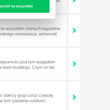
ędzania czasu przy stole, podczas
ezwól na wszystkie
obrze wszystkim znanych wyjazdów
nkretnego scenariusza, wzmocnić
. Kreatywność pod tym względem
 team buildingu. Czym on tak
i liderzy grup coraz częściej
w tym szkolenia outdoor),