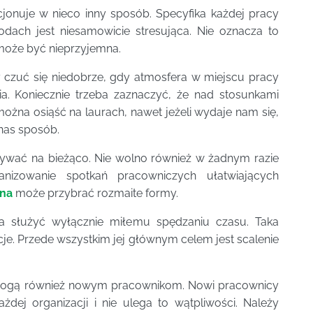
cjonuje w nieco inny sposób. Specyfika każdej pracy
odach jest niesamowicie stresująca. Nie oznacza to
 może być nieprzyjemna.
y czuć się niedobrze, gdy atmosfera w miejscu pracy
ia. Koniecznie trzeba zaznaczyć, że nad stosunkami
ożna osiąść na laurach, nawet jeżeli wydaje nam się,
nas sposób.
zywać na bieżąco. Nie wolno również w żadnym razie
izowanie spotkań pracowniczych ułatwiających
jna
może przybrać rozmaite formy.
a służyć wyłącznie miłemu spędzaniu czasu. Taka
je. Przede wszystkim jej głównym celem jest scalenie
ogą również nowym pracownikom. Nowi pracownicy
ej organizacji i nie ulega to wątpliwości. Należy