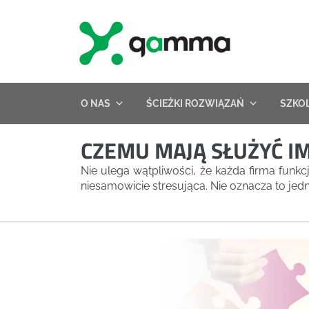
Skip
to
content
O NAS
ŚCIEŻKI ROZWIĄZAŃ
SZKO
CZEMU MAJĄ SŁUŻYĆ I
Nie ulega wątpliwości, że każda firma funkc
niesamowicie stresująca. Nie oznacza to jed