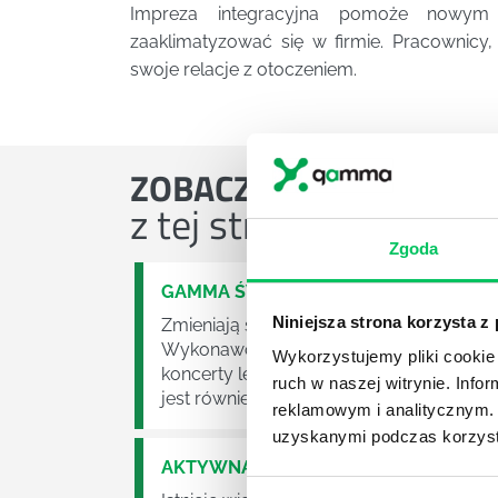
Impreza integracyjna pomoże nowym
zaaklimatyzować się w firmie. Pracownicy
swoje relacje z otoczeniem.
ZOBACZ
OSTATNIE ART
z tej strefy wiedzy
Zgoda
GAMMA ŚWIĘTUJE 15 LAT OBECNOŚCI
Niniejsza strona korzysta z
Zmieniają się czasy, ale nasze wartości 
Wykonawczy UEFA ogłasza, że Polska z U
Wykorzystujemy pliki cookie 
koncerty legend – największe hity dla po
ruch w naszej witrynie. Inf
jest również na scenie...
reklamowym i analitycznym. 
uzyskanymi podczas korzysta
AKTYWNA INTEGRACJA CZYLI KILKA