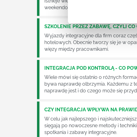
Istnieje wiele sposobów na integrację w
weekendowych wyjazdów do hotelu.
SZKOLENIE PRZEZ ZABAWĘ, CZYLI C
Wyjazdy integracyjne dla firm coraz cz
hotelowych. Obecnie tworzy się je w opa
więzy między pracownikami.
INTEGRACJA POD KONTROLĄ - CO PO
Wiele mówi się ostatnio o różnych forma
bywa naprawdę olbrzymia. Każdemu z te
naprawdę jest i do czego może się prz
CZY INTEGRACJA WPŁYWA NA PRAW
W celu jak najlepszego i najskuteczniejs
sięgają po nowoczesne metody i techniki
spotkania i zabawy integracyjne.