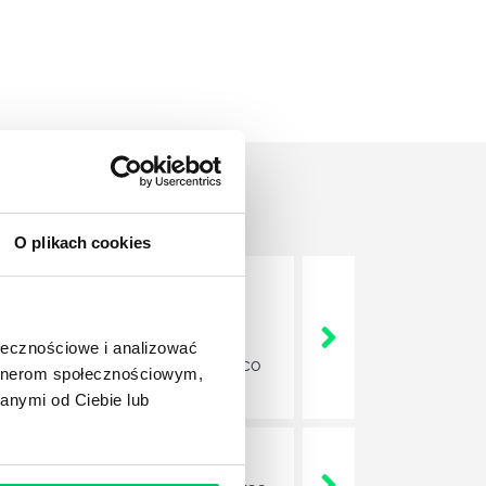
O plikach cookies
nia. W kwietniu Komitet
y w 2012 roku. Lato przynosi
ołecznościowe i analizować
raz Red Hot Chili Peppers. Gorąco
artnerom społecznościowym,
anymi od Ciebie lub