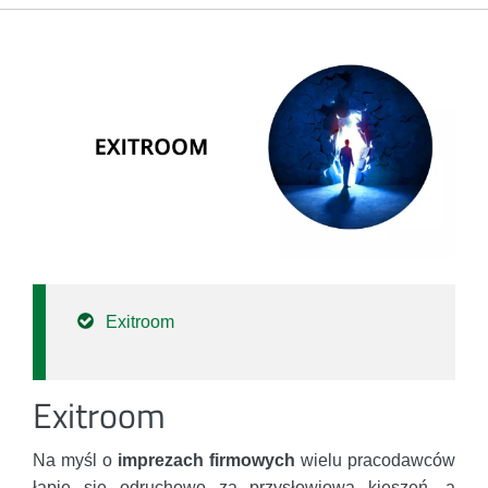
Exitroom
Exitroom
Na myśl o
imprezach firmowych
wielu pracodawców
łapie się odruchowo za przysłowiową kieszeń, a