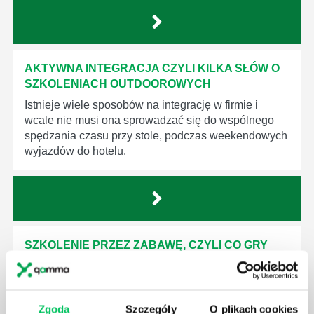
AKTYWNA INTEGRACJA CZYLI KILKA SŁÓW O
SZKOLENIACH OUTDOOROWYCH
Istnieje wiele sposobów na integrację w firmie i
wcale nie musi ona sprowadzać się do wspólnego
spędzania czasu przy stole, podczas weekendowych
wyjazdów do hotelu.
SZKOLENIE PRZEZ ZABAWĘ, CZYLI CO GRY
INTEGRACYJNE WNOSZĄ DO GRUPY?
Wyjazdy integracyjne dla firm coraz częściej
przybierają urozmaicone formy, bardzo odległe od
Zgoda
Szczegóły
O plikach cookies
dobrze wszystkim znanych wyjazdów hotelowych.