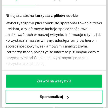
Obecnie tworzy się je w oparciu o team building,
który ma za zadanie, na podstawie konkretnego
Niniejsza strona korzysta z plików cookie
scenariusza, wzmocnić więzy między pracownikami.
Wykorzystujemy pliki cookie do spersonalizowania treści
i reklam, aby oferować funkcje społecznościowe i
analizować ruch w naszej witrynie. Informacje o tym, jak
korzystasz z naszej witryny, udostępniamy partnerom
społecznościowym, reklamowym i analitycznym.
INTEGRACJA POD KONTROLĄ - CO POWINNO
Partnerzy mogą połączyć te informacje z innymi danymi
WYRÓŻNIAĆ SZKOLENIA INTEGRACYJNE?
otrzymanymi od Ciebie lub uzyskanymi podczas
Wiele mówi się ostatnio o różnych formach, które
korzystania z ich usług.
mogą przybierać szkolenia integracyjne dla firm.
Kreatywność pod tym względem bywa naprawdę
olbrzymia. Każdemu z tego typu pomysłów powinna
Zezwól na wszystkie
jednak zawsze przyświecać idea team buildingu.
Czym on tak naprawdę jest i do czego może się
przydać podczas wyjazdów firmowych?
Spersonalizuj