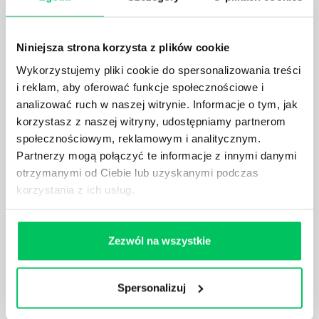
dobrze wszystkim znanych wyjazdów hotelowych.
Obecnie tworzy się je w oparciu o team building,
który ma za zadanie, na podstawie konkretnego
Niniejsza strona korzysta z plików cookie
scenariusza, wzmocnić więzy między pracownikami.
Wykorzystujemy pliki cookie do spersonalizowania treści
i reklam, aby oferować funkcje społecznościowe i
analizować ruch w naszej witrynie. Informacje o tym, jak
korzystasz z naszej witryny, udostępniamy partnerom
społecznościowym, reklamowym i analitycznym.
INTEGRACJA POD KONTROLĄ - CO POWINNO
Partnerzy mogą połączyć te informacje z innymi danymi
WYRÓŻNIAĆ SZKOLENIA INTEGRACYJNE?
otrzymanymi od Ciebie lub uzyskanymi podczas
Wiele mówi się ostatnio o różnych formach, które
korzystania z ich usług.
mogą przybierać szkolenia integracyjne dla firm.
Kreatywność pod tym względem bywa naprawdę
olbrzymia. Każdemu z tego typu pomysłów powinna
Zezwól na wszystkie
jednak zawsze przyświecać idea team buildingu.
Czym on tak naprawdę jest i do czego może się
przydać podczas wyjazdów firmowych?
Spersonalizuj