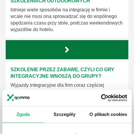
SZKOLENIACH OUTDOOROWYCH
Istnieje wiele sposobów na integrację w firmie i
wcale nie musi ona sprowadzać się do wspólnego
spędzania czasu przy stole, podczas weekendowych
wyjazdów do hotelu.
SZKOLENIE PRZEZ ZABAWĘ, CZYLI CO GRY
INTEGRACYJNE WNOSZĄ DO GRUPY?
Wyjazdy integracyjne dla firm coraz częściej
przybierają urozmaicone formy, bardzo odległe od
dobrze wszystkim znanych wyjazdów hotelowych.
Obecnie tworzy się je w oparciu o team building,
który ma za zadanie, na podstawie konkretnego
Zgoda
Szczegóły
O plikach cookies
scenariusza, wzmocnić więzy między pracownikami.