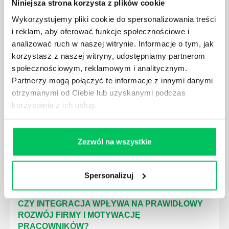
Niniejsza strona korzysta z plików cookie
Wykorzystujemy pliki cookie do spersonalizowania treści
i reklam, aby oferować funkcje społecznościowe i
INTEGRACJA POD KONTROLĄ - CO POWINNO
analizować ruch w naszej witrynie. Informacje o tym, jak
WYRÓŻNIAĆ SZKOLENIA INTEGRACYJNE?
korzystasz z naszej witryny, udostępniamy partnerom
społecznościowym, reklamowym i analitycznym.
Wiele mówi się ostatnio o różnych formach, które
mogą przybierać szkolenia integracyjne dla firm.
Partnerzy mogą połączyć te informacje z innymi danymi
Kreatywność pod tym względem bywa naprawdę
otrzymanymi od Ciebie lub uzyskanymi podczas
olbrzymia. Każdemu z tego typu pomysłów powinna
korzystania z ich usług.
jednak zawsze przyświecać idea team buildingu.
Czym on tak naprawdę jest i do czego może się
przydać podczas wyjazdów firmowych?
Zezwól na wszystkie
Spersonalizuj
CZY INTEGRACJA WPŁYWA NA PRAWIDŁOWY
ROZWÓJ FIRMY I MOTYWACJĘ
PRACOWNIKÓW?