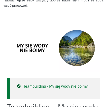
Najważniejsze żeby wszyscy dobrze bawili się i mogli ze sobą
współpracować.
Teambuilding - My się wody nie boimy!
Teambuilding – My się wody