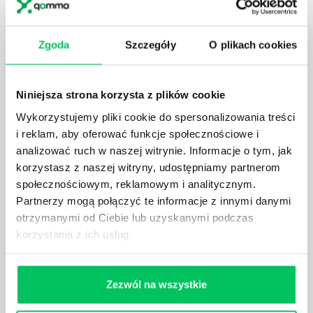
SZKOLENIE PRZEZ ZABAWĘ, CZYLI CO GRY
Zgoda
Szczegóły
O plikach cookies
INTEGRACYJNE WNOSZĄ DO GRUPY?
Wyjazdy integracyjne dla firm coraz częściej
przybierają urozmaicone formy, bardzo odległe od
Niniejsza strona korzysta z plików cookie
dobrze wszystkim znanych wyjazdów hotelowych.
Obecnie tworzy się je w oparciu o team building,
Wykorzystujemy pliki cookie do spersonalizowania treści
który ma za zadanie, na podstawie konkretnego
i reklam, aby oferować funkcje społecznościowe i
scenariusza, wzmocnić więzy między pracownikami.
analizować ruch w naszej witrynie. Informacje o tym, jak
korzystasz z naszej witryny, udostępniamy partnerom
społecznościowym, reklamowym i analitycznym.
Partnerzy mogą połączyć te informacje z innymi danymi
otrzymanymi od Ciebie lub uzyskanymi podczas
korzystania z ich usług.
INTEGRACJA POD KONTROLĄ - CO POWINNO
WYRÓŻNIAĆ SZKOLENIA INTEGRACYJNE?
Wiele mówi się ostatnio o różnych formach, które
Zezwól na wszystkie
mogą przybierać szkolenia integracyjne dla firm.
Kreatywność pod tym względem bywa naprawdę