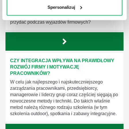
olbrzymia. Każdemu z tego typu pomysłów powinna
Spersonalizuj
jednak zawsze przyświecać idea team buildingu.
Czym on tak naprawdę jest i do czego może się
przydać podczas wyjazdów firmowych?
CZY INTEGRACJA WPŁYWA NA PRAWIDŁOWY
ROZWÓJ FIRMY I MOTYWACJĘ
PRACOWNIKÓW?
W celu jak najlepszego i najskuteczniejszego
zarządzania pracownikami, przedsiębiorcy,
managerowie i liderzy grup coraz częściej sięgają po
nowoczesne metody i techniki. Do takich właśnie
metod należą różnego rodzaju szkolenia (w tym
szkolenia outdoor), spotkania i zabawy integracyjne.