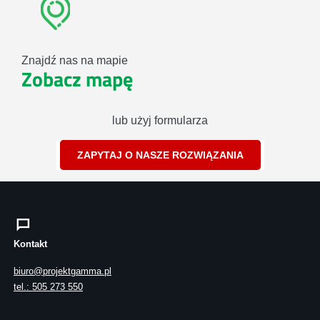
Znajdź nas na mapie
Zobacz mapę
lub użyj formularza
ZAPYTAJ O NASZE ROZWIĄZANIA
Kontakt
biuro@projektgamma.pl
tel.: 505 273 550