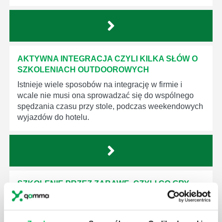
AKTYWNA INTEGRACJA CZYLI KILKA SŁÓW O
SZKOLENIACH OUTDOOROWYCH
Istnieje wiele sposobów na integrację w firmie i
wcale nie musi ona sprowadzać się do wspólnego
spędzania czasu przy stole, podczas weekendowych
wyjazdów do hotelu.
SZKOLENIE PRZEZ ZABAWĘ, CZYLI CO GRY
INTEGRACYJNE WNOSZĄ DO GRUPY?
Wyjazdy integracyjne dla firm coraz częściej
przybierają urozmaicone formy, bardzo odległe od