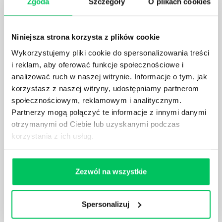
Zgoda
Szczegóły
O plikach cookies
dobrze wszystkim znanych wyjazdów hotelowych.
Obecnie tworzy się je w oparciu o team building,
który ma za zadanie, na podstawie konkretnego
Niniejsza strona korzysta z plików cookie
scenariusza, wzmocnić więzy między pracownikami.
Wykorzystujemy pliki cookie do spersonalizowania treści
i reklam, aby oferować funkcje społecznościowe i
analizować ruch w naszej witrynie. Informacje o tym, jak
korzystasz z naszej witryny, udostępniamy partnerom
społecznościowym, reklamowym i analitycznym.
INTEGRACJA POD KONTROLĄ - CO POWINNO
Partnerzy mogą połączyć te informacje z innymi danymi
WYRÓŻNIAĆ SZKOLENIA INTEGRACYJNE?
otrzymanymi od Ciebie lub uzyskanymi podczas
Wiele mówi się ostatnio o różnych formach, które
korzystania z ich usług.
mogą przybierać szkolenia integracyjne dla firm.
Kreatywność pod tym względem bywa naprawdę
olbrzymia. Każdemu z tego typu pomysłów powinna
Zezwól na wszystkie
jednak zawsze przyświecać idea team buildingu.
Czym on tak naprawdę jest i do czego może się
przydać podczas wyjazdów firmowych?
Spersonalizuj