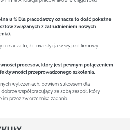
w firmie A rotacja pracowników w ciągu roku
ełna 8 % Dla pracodawcy oznacza to dość pokaźne
osztów związanych z zatrudnieniem nowych
nia).
ższy oznacza to, że inwestycja w wyjazd firmowy
ktywności procesów, który jest pewnym połączeniem
fektywności przeprowadzonego szkolenia.
retnych wyliczeniach, bowiem sukcesem dla
zo dobrze współpracujący ze sobą zespół, który
 im przez zwierzchnika zadania.
YKUŁY