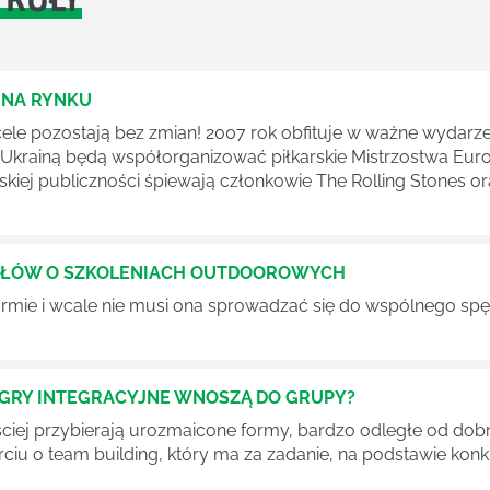
 NA RYNKU
i cele pozostają bez zmian! 2007 rok obfituje w ważne wydarze
krainą będą współorganizować piłkarskie Mistrzostwa Europ
lskiej publiczności śpiewają członkowie The Rolling Stones o
 SŁÓW O SZKOLENIACH OUTDOOROWYCH
 firmie i wcale nie musi ona sprowadzać się do wspólnego sp
O GRY INTEGRACYJNE WNOSZĄ DO GRUPY?
ęściej przybierają urozmaicone formy, bardzo odległe od d
rciu o team building, który ma za zadanie, na podstawie ko