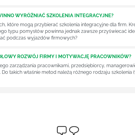
WINNO WYRÓŻNIAĆ SZKOLENIA INTEGRACYJNE?
ch, które mogą przybierać szkolenia integracyjne dla firm
go typu pomysłów powinna jednak zawsze przyświecać idea
ydać podczas wyjazdów firmowych?
IDŁOWY ROZWÓJ FIRMY I MOTYWACJĘ PRACOWNIKÓW?
zego zarządzania pracownikami, przedsiębiorcy, managerowie 
. Do takich właśnie metod należą różnego rodzaju szkolenia (