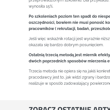
przeprowadzonym szkoleniu. Dla przykładu: 
wynosiła 15%.
Po szkoleniach poziom ten spadł do niesp
oszczędności, bowiem nie musi ponosić k
pracowników ( rekrutacji, badań, przeszkole
Jeśli więc wskaźnik rotacji jest wyraźnie ni
okazała się bardzo dobrym posunięciem.
Ostatnią trzecią metodą jest miernik efe
dwóch poprzednich sposobów mierzenia e
Trzecia metoda nie opiera się na jakiś konk
pracodawcy jest to, jak widzi zgrany i bard
realizuje w sposób zadowalający powierzone
ZOBACZ
OSTATNIE ART