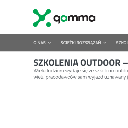
Skip
to
content
O NAS
ŚCIEŻKI ROZWIĄZAŃ
SZKO
SZKOLENIA OUTDOOR 
Wielu ludziom wydaje się że szkolenia out
wielu pracodawców sam wyjazd uznawany jes