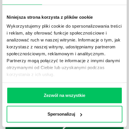
Obecnie tworzy się je w oparciu o team building,
który ma za zadanie, na podstawie konkretnego
scenariusza, wzmocnić więzy między pracownikami.
Niniejsza strona korzysta z plików cookie
Wykorzystujemy pliki cookie do spersonalizowania treści
i reklam, aby oferować funkcje społecznościowe i
analizować ruch w naszej witrynie. Informacje o tym, jak
korzystasz z naszej witryny, udostępniamy partnerom
społecznościowym, reklamowym i analitycznym.
INTEGRACJA POD KONTROLĄ - CO POWINNO
WYRÓŻNIAĆ SZKOLENIA INTEGRACYJNE?
Partnerzy mogą połączyć te informacje z innymi danymi
otrzymanymi od Ciebie lub uzyskanymi podczas
Wiele mówi się ostatnio o różnych formach, które
korzystania z ich usług.
mogą przybierać szkolenia integracyjne dla firm.
Kreatywność pod tym względem bywa naprawdę
olbrzymia. Każdemu z tego typu pomysłów powinna
jednak zawsze przyświecać idea team buildingu.
Zezwól na wszystkie
Czym on tak naprawdę jest i do czego może się
przydać podczas wyjazdów firmowych?
Spersonalizuj