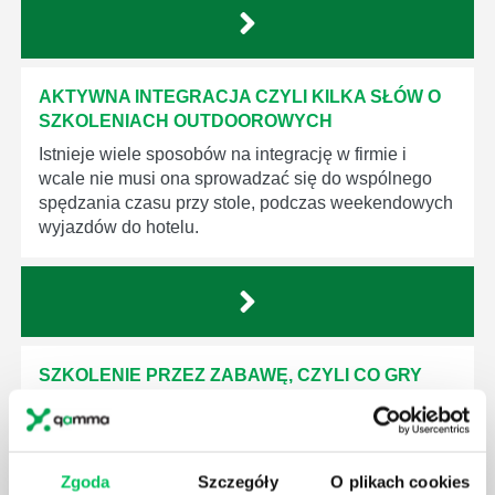
AKTYWNA INTEGRACJA CZYLI KILKA SŁÓW O
SZKOLENIACH OUTDOOROWYCH
Istnieje wiele sposobów na integrację w firmie i
wcale nie musi ona sprowadzać się do wspólnego
spędzania czasu przy stole, podczas weekendowych
wyjazdów do hotelu.
SZKOLENIE PRZEZ ZABAWĘ, CZYLI CO GRY
INTEGRACYJNE WNOSZĄ DO GRUPY?
Wyjazdy integracyjne dla firm coraz częściej
przybierają urozmaicone formy, bardzo odległe od
Zgoda
Szczegóły
O plikach cookies
dobrze wszystkim znanych wyjazdów hotelowych.