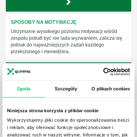
SPOSOBY NA MOTYWACJĘ
Utrzymanie wysokiego poziomu motywacji wśród
zespołu potrafi być nie lada wyzwaniem, zalicza się
jednak do najważniejszych zadań każdego
przełożonego i menedżera.
Zgoda
Szczegóły
O plikach cookies
ROZMOWA MOTYWACYJNA Z PRACOWNIKIEM
Rozmowa motywacyjna ma na celu dotarcie do serca
i emocji rozmówcy, dzięki czemu pobudzamy w nim
Niniejsza strona korzysta z plików cookie
głęboką potrzebę działania i stan emocjonalny
Wykorzystujemy pliki cookie do spersonalizowania treści
pozwalający na zdecydowane i śmiałe akcje.
i reklam, aby oferować funkcje społecznościowe i
analizować ruch w naszej witrynie. Informacje o tym, jak