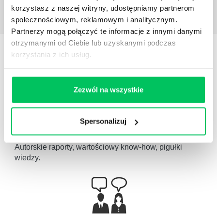
korzystasz z naszej witryny, udostępniamy partnerom
społecznościowym, reklamowym i analitycznym.
Partnerzy mogą połączyć te informacje z innymi danymi
otrzymanymi od Ciebie lub uzyskanymi podczas
STREFY WIEDZY
korzystania z ich usług.
Zezwól na wszystkie
Spersonalizuj
WikiGamma
,
Delegowanie
,
HR
Autorskie raporty, wartościowy know-how, pigułki
wiedzy.