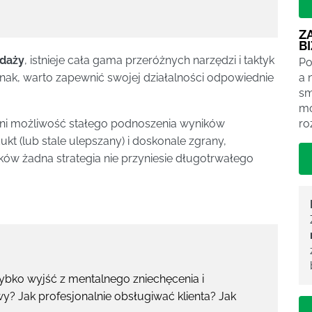
Z
B
edaży
, istnieje cała gama przeróżnych narzędzi i taktyk
Po
a 
ak, warto zapewnić swojej działalności odpowiednie
sm
mo
ro
ni możliwość stałego podnoszenia wyników
kt (lub stale ulepszany) i doskonale zgrany,
ków żadna strategia nie przyniesie długotrwałego
ybko wyjść z mentalnego zniechęcenia i
 Jak profesjonalnie obsługiwać klienta? Jak