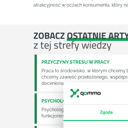
atrakcyjność w oczach konsumenta, który n
ZOBACZ
OSTATNIE ART
z tej strefy wiedzy
PRZYCZYNY STRESU W PRACY
Praca to środowisko, w którym chcemy by
chcemy zawieść przełożonego, współpra
doceniona.
PSYCHOLOGIA I CO DALEJ
Psychologia to jeden z bardziej klasyc
Zgoda
funkcjonowania ludzkiej psychiki, proce