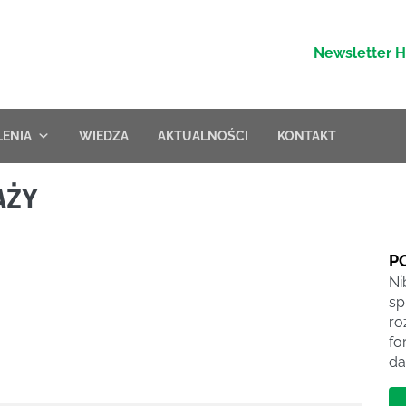
Newsletter 
LENIA
WIEDZA
AKTUALNOŚCI
KONTAKT
AŻY
P
Ni
sp
ro
fo
da