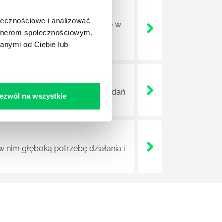
ołecznościowe i analizować
ajdują zatrudnienie nie tylko w
artnerom społecznościowym,
o rodzaju ośrodkach
anymi od Ciebie lub
h czy nawet w sektorze HR.
ę jednak do najważniejszych zadań
ezwól na wszystkie
nim głęboką potrzebę działania i