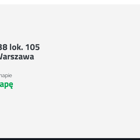
 38 lok. 105
Warszawa
mapie
apę