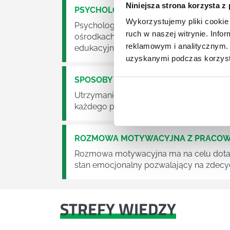
Niniejsza strona korzysta z
PSYCHOLOGIA W ZARZĄDZANIU PRAC
Wykorzystujemy pliki cookie 
Psychologia to kierunek wbrew pozorom 
ruch w naszej witrynie. Inf
ośrodkach służby zdrowie czy we własny
reklamowym i analitycznym. 
edukacyjnych, na warsztatach, w korpo
uzyskanymi podczas korzysta
SPOSOBY NA MOTYWACJĘ
Utrzymanie wysokiego poziomu motywacji
każdego przełożonego i menedżera.
ROZMOWA MOTYWACYJNA Z PRACOW
Rozmowa motywacyjna ma na celu dotarc
stan emocjonalny pozwalający na zdecyd
STREFY WIEDZY