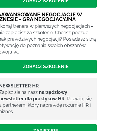
ZOBACZ SZKOLENIE
AAWANSOWANE NEGOCJACJE W
IZNESIE - GRA NEGOCJACYJNA
konaj trenera w pierwszych negocjacjach –
nie zapłacisz za szkolenie. Chcesz poczuć
ak prawdziwych negocjacji? Posiadasz silną
tywację do poznania swoich obszarów
zwoju w…
ZOBACZ SZKOLENIE
NEWSLETTER HR
Zapisz się na nasz
narzędziowy
newsletter dla praktyków HR
. Rozwijaj się
z partnerem, który naprawdę rozumie HR i
biznes
ZAPISZ SIĘ