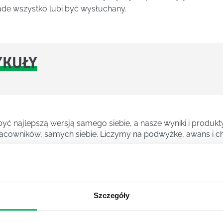
ade wszystko lubi być wysłuchany.
YKUŁY
ć najlepszą wersją samego siebie, a nasze wyniki i produkty
cowników, samych siebie. Liczymy na podwyżkę, awans i ch
znych kierunków studiów. Pozwala zdobyć wiedzę na temat 
Szczegóły
sów decyzyjnych.