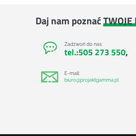
Daj nam poznać
TWOJE 
Zadzwoń do nas:
tel.:505 273 550
,
E-mail:
biuro@projektgamma.pl