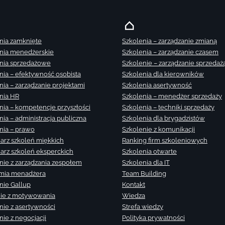
nia zamknięte
Szkolenia – zarządzanie zmianą
nia menedżerskie
Szkolenia – zarządzanie czasem
nia sprzedażowe
Szkolenie – zarządzanie sprzedaż
nia – efektywność osobista
Szkolenia dla kierowników
nia – zarządzanie projektami
Szkolenia asertywność
nia HR
Szkolenia – menedżer sprzedaży
nia – kompetencje przyszłości
Szkolenia – techniki sprzedaży
nia – administracja publiczna
Szkolenia dla brygadzistów
nia – prawo
Szkolenie z komunikacji
arz szkoleń miękkich
Ranking firm szkoleniowych
arz szkoleń eksperckich
Szkolenia otwarte
nie z zarządzania zespołem
Szkolenia dla IT
mia menadżera
Team Building
nie Gallup
Kontakt
ie z motywowania
Wiedza
nie z asertywności
Strefa wiedzy
nie z negocjacji
Polityka prywatności