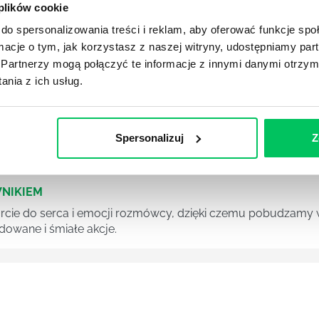
 plików cookie
A
do spersonalizowania treści i reklam, aby oferować funkcje sp
z ogromnymi perspektywami na przyszłość. Psychologowie zn
ormacje o tym, jak korzystasz z naszej witryny, udostępniamy p
ch gabinetach psychologicznych, ale również we wszelkieg
Partnerzy mogą połączyć te informacje z innymi danymi otrzym
racjach przy pomocy opracowywania strategii marketingowyc
nia z ich usług.
 wśród zespołu potrafi być nie lada wyzwaniem, zalicza si
Spersonalizuj
Z
NIKIEM
ie do serca i emocji rozmówcy, dzięki czemu pobudzamy w 
owane i śmiałe akcje.