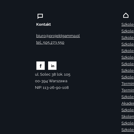
Kontakt
Szkole
Szkole
biuro@projektgamma.pl
Szkole
tel.: 505 273 550
Szkole
Szkole
Szkole
Szkole
Szkole
ul. Solec 38 lok. 105
Szkole
00-394 Warszawa
Termin
NIP: 113-26-90-108
Termin
Szkole
Akade
Szkole
Skolen
Szkole
Szkole